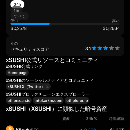
24h
1m
すべて
低い
高い
$0,2578
$0,2664
別の
セキュリティスコア
3.2
xSUSHI公式リソースとコミュニティ
xSUSHI公式リンク
Homepage
xSUSHIのソーシャルメディアとコミュニティ
xSUSHI X（Twitter）
xSUSHIブロックチェーンエクスプローラー
etherscan.io
intel.arkm.com
ethplorer.io
xSUSHI（XSUSHI）に類似した暗号資産
資産
24h %
時価総額
BTC
0.30%
$1.30T
Bitcoin