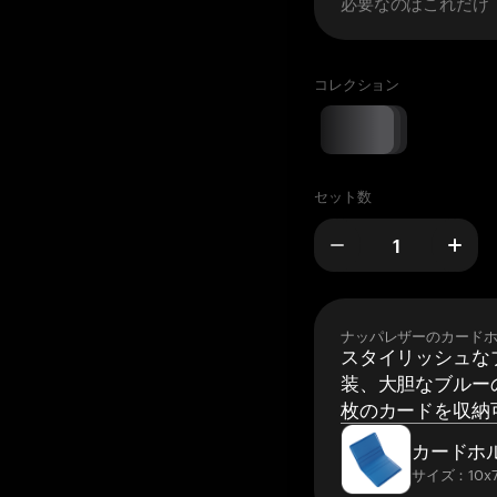
必要なのはこれだけ
コレクション
セット数
ナッパレザーのカード
スタイリッシュな
装、大胆なブルーの
枚のカードを収納
カードホ
サイズ：10x7