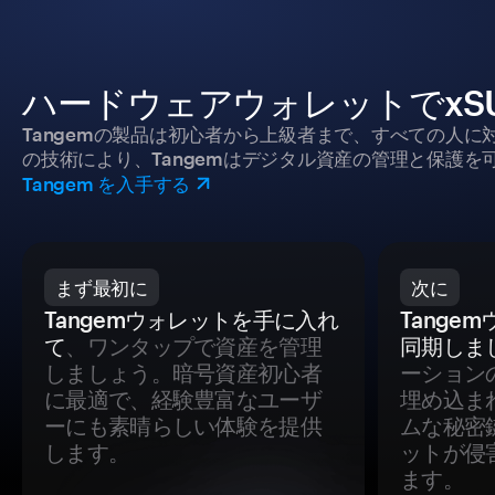
ハードウェアウォレットでxS
Tangemの製品は初心者から上級者まで、すべての人
の技術により、Tangemはデジタル資産の管理と保護を
Tangem を入手する
まず最初に
次に
Tangemウォレットを手に入れ
Tange
て
、ワンタップで資産を管理
同期しま
しましょう。暗号資産初心者
ーション
に最適で、経験豊富なユーザ
埋め込ま
ーにも素晴らしい体験を提供
ムな秘密
します。
ットが侵
ます。