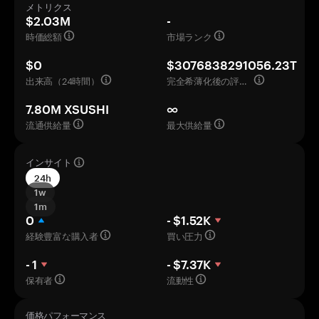
メトリクス
$2.03M
-
時価総額
市場ランク
$0
$3076838291056.23T
出来高（24時間）
完全希薄化後の評価額
7.80M XSUSHI
∞
流通供給量
最大供給量
インサイト
24h
1w
1m
0
- $1.52K
経験豊富な購入者
買い圧力
- 1
- $7.37K
保有者
流動性
価格パフォーマンス