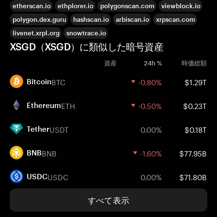
etherscan.io
ethplorer.io
polygonscan.com
viewblock.io
polygon.dex.guru
hashscan.io
arbiscan.io
xrpscan.com
livenet.xrpl.org
snowtrace.io
XSGD（XSGD）に類似した暗号資産
資産
24h %
時価総額
BTC
-0.80%
$1.29T
Bitcoin
ETH
-0.50%
$0.23T
Ethereum
USDT
0.00%
$0.18T
Tether
BNB
-1.60%
$77.95B
BNB
USDC
0.00%
$71.80B
USDC
すべて表示