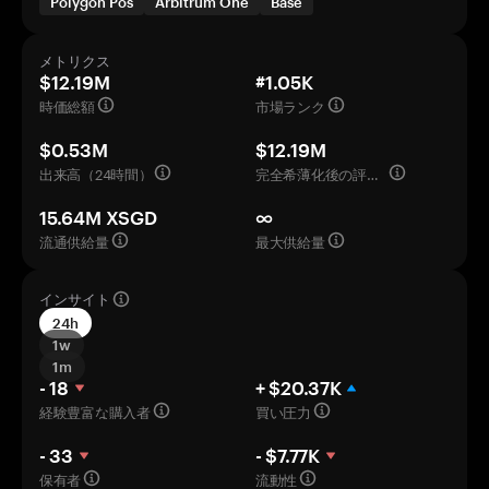
Polygon Pos
Arbitrum One
Base
メトリクス
$12.19M
#1.05K
時価総額
市場ランク
$0.53M
$12.19M
出来高（24時間）
完全希薄化後の評価額
15.64M XSGD
∞
流通供給量
最大供給量
インサイト
24h
1w
1m
- 18
+ $20.37K
経験豊富な購入者
買い圧力
- 33
- $7.77K
保有者
流動性