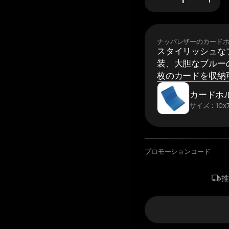
ナッパレザーのカード
スタイリッシュな
装、大胆なブルーの
枚のカードを収納
カードホ
サイズ：10x7
プロモーションコード