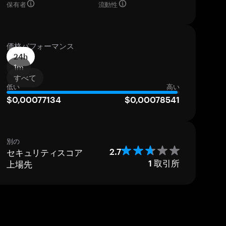
保有者
流動性
価格パフォーマンス
24h
1m
すべて
低い
高い
$0,00077134
$0,00078541
別の
セキュリティスコア
2.7
上場先
1
取引所