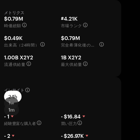
メトリクス
$0.79M
#4.21K
時価総額
市場ランク
$0.49K
$0.79M
出来高（24時間）
完全希薄化後の評価額
1.00B X2Y2
1B X2Y2
流通供給量
最大供給量
インサイト
24h
1w
1m
- 1
- $16.84
経験豊富な購入者
買い圧力
- 2
- $26.97K