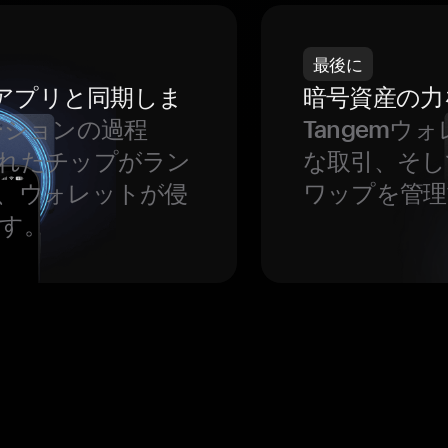
最後に
をアプリと同期しま
暗号資産の力
ーションの過程
Tangem
れたチップがラン
な取引、そし
、ウォレットが侵
ワップを管理
す。