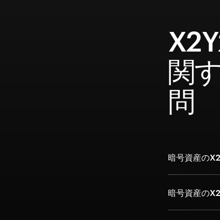
X2
関
問
暗号資産のX2
暗号資産のX