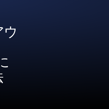
アウ
に
法