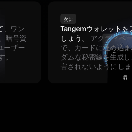
次に
て
、ワン
Tangemウォレット
。暗号資
しょう。
アクティベ
ユーザー
で、カードに埋め込ま
す。
ダムな秘密鍵を生成し
害されないようにしま