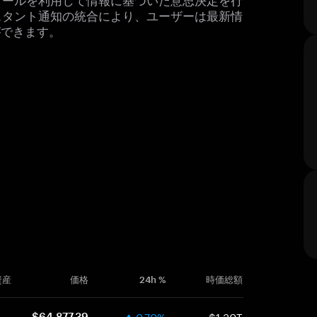
スタント通知の統合により、ユーザーは最新情
ができます。
資産
価格
24h %
時価総額
0.70%
$1.30T
$64,877.39