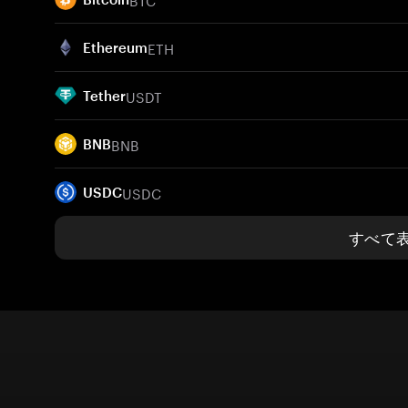
ETH
Ethereum
USDT
Tether
BNB
BNB
USDC
USDC
すべて