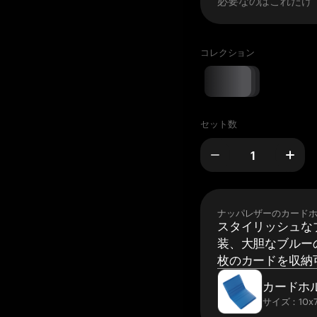
コレクション
セット数
ナッパレザーのカード
スタイリッシュな
装、大胆なブルーの
枚のカードを収納
カードホ
サイズ：10x7