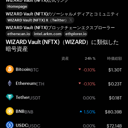
WIZARD Vault (NFTX)公式リンク
Homepage
WIZARD Vault (NFTX)のソーシャルメディアとコミュニティ
WIZARD Vault (NFTX) X（Twitter）
WIZARD Vault (NFTX)ブロックチェーンエクスプローラー
etherscan.io
intel.arkm.com
ethplorer.io
WIZARD Vault (NFTX)（WIZARD）に類似した
暗号資産
資産
24h %
時価総額
BTC
-0.10%
$1.30T
Bitcoin
ETH
-0.10%
$0.23T
Ethereum
USDT
0.00%
$0.18T
Tether
BNB
1.50%
$80.39B
BNB
USDC
0.00%
$72.14B
USDC