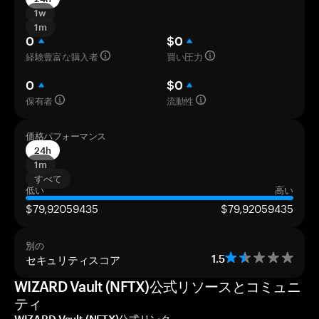
1w
1m
0
$0
経験豊富な購入者
買い圧力
0
$0
保有者
流動性
価格パフォーマンス
24h
1m
すべて
低い
高い
$79,92059435
$79,92059435
別の
セキュリティスコア
1.5
WIZARD Vault (NFTX)公式リソースとコミュニ
ティ