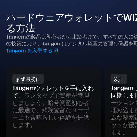
ハードウェアウォレットでWIZAR
る方法
Tangemの製品は初心者から上級者まで、すべての人
の技術により、Tangemはデジタル資産の管理と保護を
Tangem を入手する
まず最初に
次に
Tangemウォレットを手に入れ
Tange
て
、ワンタップで資産を管理
同期しま
しましょう。暗号資産初心者
ーション
に最適で、経験豊富なユーザ
埋め込ま
ーにも素晴らしい体験を提供
ムな秘密
します。
ットが侵
ます。