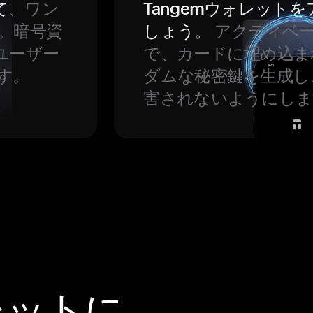
て
、ワン
Tangemウォレット
。暗号資
しょう。
アクティベ
ユーザー
で、カードに埋め込ま
す。
ダムな秘密鍵を生成し
害されないようにしま
レットに