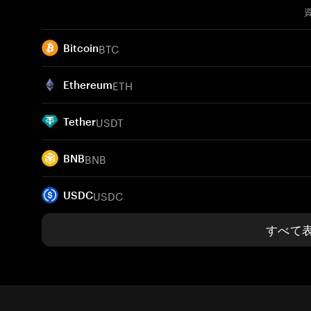
BTC
Bitcoin
ETH
Ethereum
USDT
Tether
BNB
BNB
USDC
USDC
すべて