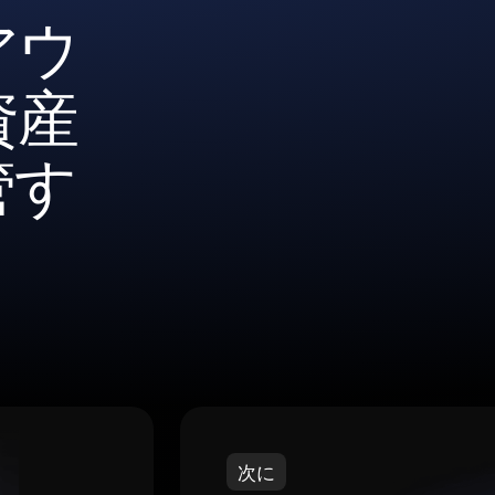
アウ
資産
管す
次に