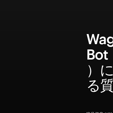
Wag
Bot
）
る