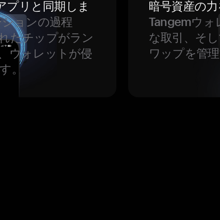
をアプリと同期しま
暗号資産の力
ーションの過程
Tangem
れたチップがラン
な取引、そし
、ウォレットが侵
ワップを管理
す。