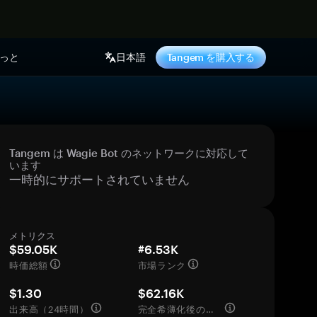
っと
日本語
Tangem を購入する
Tangem は Wagie Bot のネットワークに対応して
います
一時的にサポートされていません
メトリクス
$59.05K
#6.53K
時価総額
市場ランク
$1.30
$62.16K
出来高（24時間）
完全希薄化後の評価額