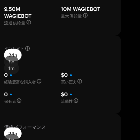
9.50M
10M WAGIEBOT
最大供給量
WAGIEBOT
流通供給量
インサイト
24h
1w
1m
0
$0
経験豊富な購入者
買い圧力
0
$0
保有者
流動性
価格パフォーマンス
24h