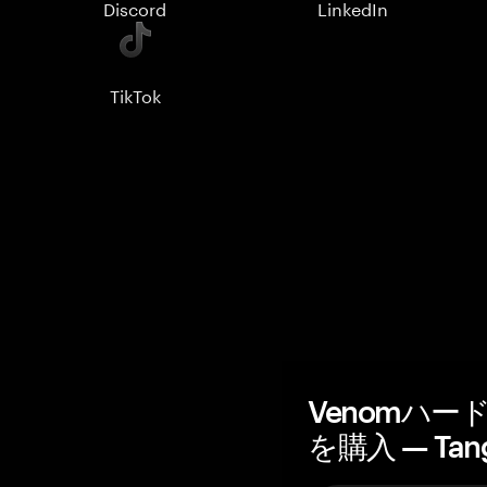
Discord
LinkedIn
TikTok
Venomハ
を購入 — Tan