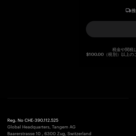
税金や関税
$100.00（税別）以
Reg. No CHE-390.112.525
Global Headquarters, Tangem AG
Baarerstrasse 10
,
6300 Zug
,
Switzerland