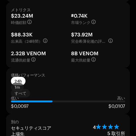
メトリクス
$23.24M
#0.74K
時価総額
市場ランク
$88.33K
$73.92M
出来高（24時間）
完全希薄化後の評価額
2.32B VENOM
8B VENOM
流通供給量
最大供給量
価格パフォーマンス
24h
1m
すべて
低い
高い
$0,0097
$0,0107
別の
セキュリティスコア
4
上場先
5
取引所