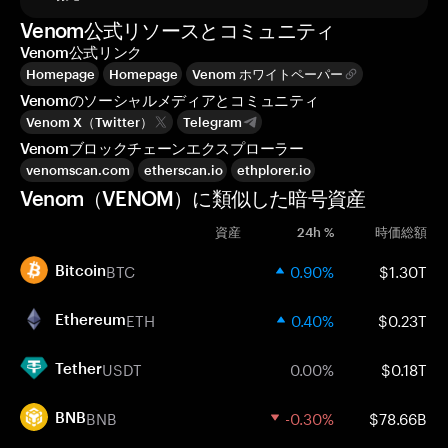
Venom公式リソースとコミュニティ
Venom公式リンク
Homepage
Homepage
Venom ホワイトペーパー
Venomのソーシャルメディアとコミュニティ
Venom X（Twitter）
Telegram
Venomブロックチェーンエクスプローラー
venomscan.com
etherscan.io
ethplorer.io
Venom（VENOM）に類似した暗号資産
資産
24h %
時価総額
BTC
0.90%
$1.30T
Bitcoin
ETH
0.40%
$0.23T
Ethereum
USDT
0.00%
$0.18T
Tether
BNB
-0.30%
$78.66B
BNB