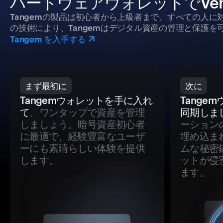
ハードウェアウォレットでVe
Tangemの製品は初心者から上級者まで、すべての人
の技術により、Tangemはデジタル資産の管理と保護を
Tangem を入手する
まず最初に
次に
Tangemウォレットを手に入れ
Tange
て
、ワンタップで資産を管理
同期しま
しましょう。暗号資産初心者
ーション
に最適で、経験豊富なユーザ
埋め込ま
ーにも素晴らしい体験を提供
ムな秘密
します。
ットが侵
ます。