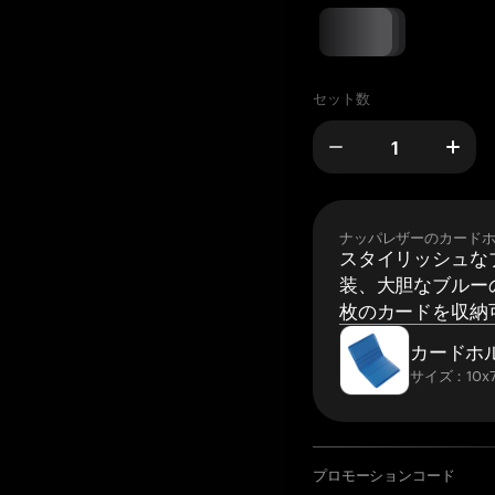
セット数
ナッパレザーのカード
スタイリッシュな
装、大胆なブルーの
枚のカードを収納
カードホ
サイズ：10x7
プロモーションコード