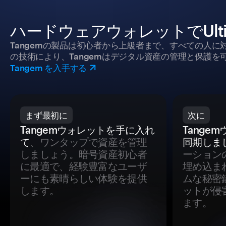
ハードウェアウォレットでUlt
Tangemの製品は初心者から上級者まで、すべての人
の技術により、Tangemはデジタル資産の管理と保護を
Tangem を入手する
まず最初に
次に
Tangemウォレットを手に入れ
Tange
て
、ワンタップで資産を管理
同期しま
しましょう。暗号資産初心者
ーション
に最適で、経験豊富なユーザ
埋め込ま
ーにも素晴らしい体験を提供
ムな秘密
します。
ットが侵
ます。