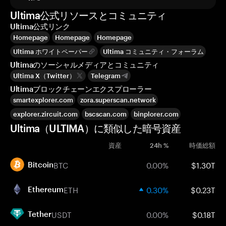
Ultima公式リソースとコミュニティ
Ultima公式リンク
Homepage
Homepage
Homepage
Ultima ホワイトペーパー
Ultima コミュニティ・フォーラム
Ultimaのソーシャルメディアとコミュニティ
Ultima X（Twitter）
Telegram
Ultimaブロックチェーンエクスプローラー
smartexplorer.com
zora.superscan.network
explorer.zircuit.com
bscscan.com
binplorer.com
Ultima（ULTIMA）に類似した暗号資産
資産
24h %
時価総額
BTC
0.00%
$1.30T
Bitcoin
ETH
0.30%
$0.23T
Ethereum
USDT
0.00%
$0.18T
Tether