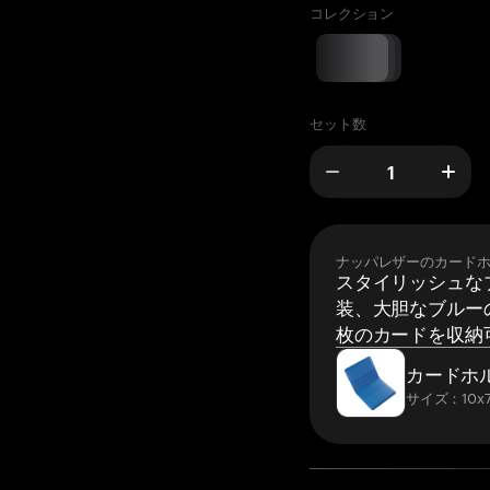
コレクション
セット数
ナッパレザーのカード
スタイリッシュな
装、大胆なブルーの
枚のカードを収納
カードホ
サイズ：10x7