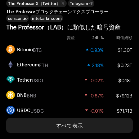
The Professor X（Twitter）
Telegram
The Professorブロックチェーンエクスプローラー
solscan.io
intel.arkm.com
The Professor（LAB）に類似した暗号資産
資産
24h %
時価総額
BTC
0.93%
$1.30T
Bitcoin
ETH
2.18%
$0.23T
Ethereum
USDT
-0.02%
$0.18T
Tether
BNB
-0.87%
$79.12B
BNB
USDC
-0.01%
$71.71B
USDC
すべて表示