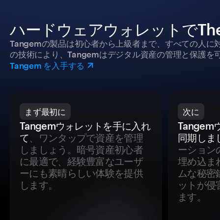
ハードウェアウォレットでThe 
Tangemの製品は初心者から上級者まで、すべての人
の技術により、Tangemはデジタル資産の管理と保護を
Tangem を入手する
まず最初に
次に
Tangemウォレットを手に入れ
Tange
て
、ワンタップで資産を管理
同期しま
しましょう。暗号資産初心者
ーション
に最適で、経験豊富なユーザ
埋め込ま
ーにも素晴らしい体験を提供
ムな秘密
します。
ットが侵
ます。