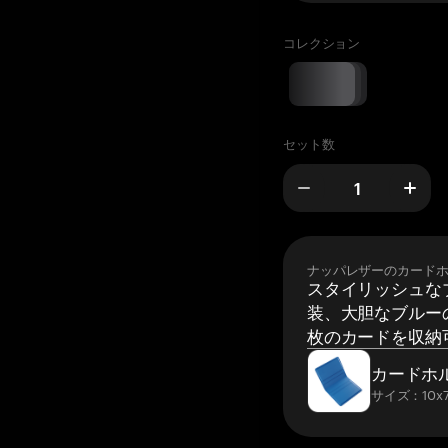
コレクション
セット数
ナッパレザーのカード
スタイリッシュな
装、大胆なブルーの
枚のカードを収納
カードホ
サイズ：10x7