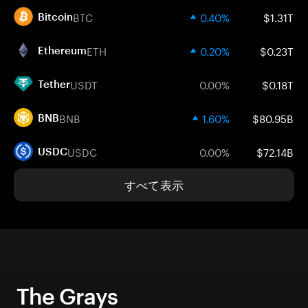
BTC
0.40%
$1.31T
Bitcoin
ETH
0.20%
$0.23T
Ethereum
USDT
0.00%
$0.18T
Tether
BNB
1.60%
$80.95B
BNB
USDC
0.00%
$72.14B
USDC
すべて表示
The Grays