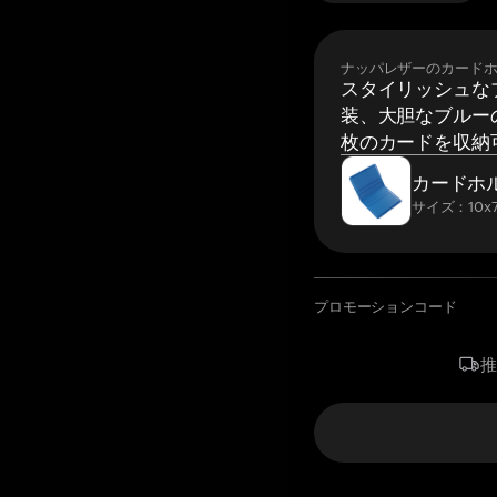
ナッパレザーのカード
スタイリッシュな
装、大胆なブルーの
枚のカードを収納
カードホ
サイズ：10x7
プロモーションコード