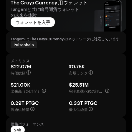
The Grays Currency 用ウォレット
Tangemと共に暗号通貨ウォレット
の未来を体験
ウォレットを入手
Tangem は The Grays Currency のネットワークに対応しています
Pulsechain
メトリクス
$22.07M
#0.75K
時価総額
市場ランク
$21.00K
$25.51M
出来高（24時間）
完全希薄化後の評価額
0.29T PTGC
0.33T PTGC
流通供給量
最大供給量
価格パフォーマンス
24h