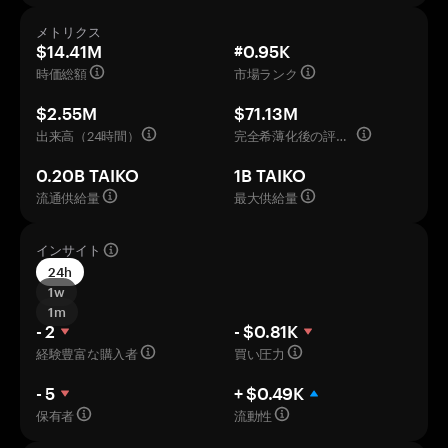
メトリクス
$14.41M
#0.95K
時価総額
市場ランク
$2.55M
$71.13M
出来高（24時間）
完全希薄化後の評価額
0.20B TAIKO
1B TAIKO
流通供給量
最大供給量
インサイト
24h
1w
1m
- 2
- $0.81K
経験豊富な購入者
買い圧力
- 5
+ $0.49K
保有者
流動性