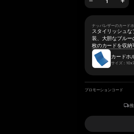
ナッパレザーのカード
スタイリッシュな
装、大胆なブルーの
枚のカードを収納
カードホ
サイズ：10x7
プロモーションコード