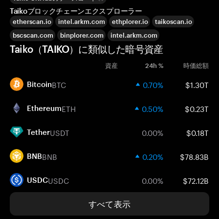
Taikoブロックチェーンエクスプローラー
etherscan.io
intel.arkm.com
ethplorer.io
taikoscan.io
bscscan.com
binplorer.com
intel.arkm.com
Taiko（TAIKO）に類似した暗号資産
資産
24h %
時価総額
BTC
0.70%
$1.30T
Bitcoin
ETH
0.50%
$0.23T
Ethereum
USDT
0.00%
$0.18T
Tether
BNB
0.20%
$78.83B
BNB
USDC
0.00%
$72.12B
USDC
すべて表示