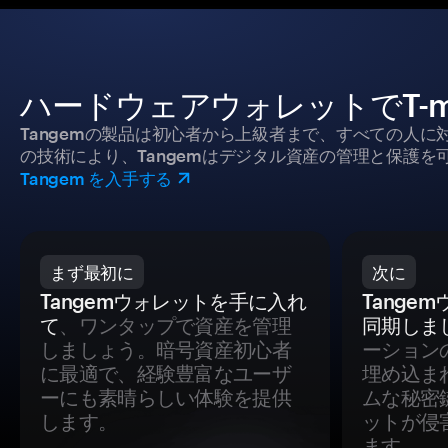
ハードウェアウォレットでT-m
Tangemの製品は初心者から上級者まで、すべての人
の技術により、Tangemはデジタル資産の管理と保護を
Tangem を入手する
まず最初に
次に
Tangemウォレットを手に入れ
Tange
て
、ワンタップで資産を管理
同期しま
しましょう。暗号資産初心者
ーション
に最適で、経験豊富なユーザ
埋め込ま
ーにも素晴らしい体験を提供
ムな秘密
します。
ットが侵
ます。