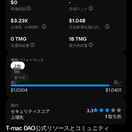
$0
-
時価総額
市場ランク
$3.23K
$1.04B
出来高（24時間）
完全希薄化後の評価額
0 TMG
1B TMG
流通供給量
最大供給量
価格パフォーマンス
24h
1m
すべて
低い
高い
$1,0304
$1,0401
別の
セキュリティスコア
3.3
上場先
1
取引所
T-mac DAO公式リソースとコミュニティ