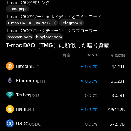
T-mac DAO公式リンク
Homepage
T-mac DAOのソーシャルメディアとコミュニティ
T-mac DAO X（Twitter）
Telegram
T-mac DAOブロックチェーンエクスプローラー
bscscan.com
binplorer.com
T-mac DAO（TMG）に類似した暗号資産
資産
24h %
時価総額
BTC
0.50%
$1.31T
Bitcoin
ETH
0.50%
$0.23T
Ethereum
USDT
0.00%
$0.18T
Tether
BNB
0.30%
$80.32B
BNB
USDC
0.00%
$72.17B
USDC