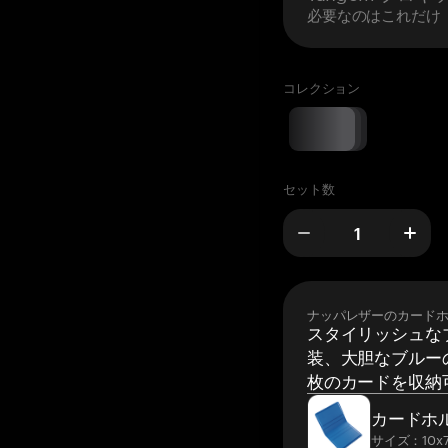
必要なのはこれだけ
コレクション
セット数
ナッパレザーのカード
スタイリッシュな
装、大胆なブルーの
枚のカードを収納
カードホ
サイズ：10x7