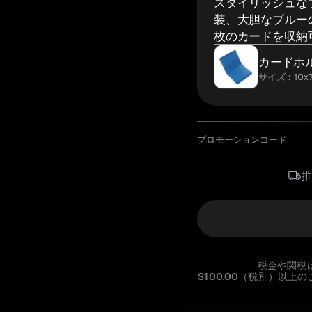
スタイリッシュな
装、大胆なブルーの
枚のカードを収納
カードホ
サイズ：10x7
プロモーションコード
税金や関税
$100.00（税別）以