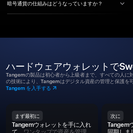
暗号通貨の仕組みはどうなっていますか？
ハードウェアウォレットでSwel
Tangemの製品は初心者から上級者まで、すべての人
の技術により、Tangemはデジタル資産の管理と保護を
Tangem を入手する
まず最初に
次に
Tangemウォレットを手に入れ
Tange
て
、ワンタップで資産を管理
同期しま