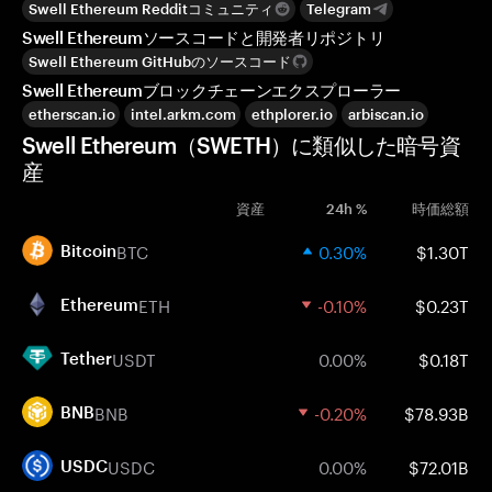
Swell Ethereum Redditコミュニティ
Telegram
Swell Ethereumソースコードと開発者リポジトリ
Swell Ethereum GitHubのソースコード
Swell Ethereumブロックチェーンエクスプローラー
etherscan.io
intel.arkm.com
ethplorer.io
arbiscan.io
Swell Ethereum（SWETH）に類似した暗号資
産
資産
24h %
時価総額
BTC
0.30%
$1.30T
Bitcoin
ETH
-0.10%
$0.23T
Ethereum
USDT
0.00%
$0.18T
Tether
BNB
-0.20%
$78.93B
BNB
USDC
0.00%
$72.01B
USDC