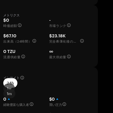
メトリクス
$0
-
時価総額
市場ランク
$67.10
$23.18K
出来高（24時間）
完全希薄化後の評価額
0 TZU
∞
流通供給量
最大供給量
インサイト
24h
1w
1m
0
$0
経験豊富な購入者
買い圧力