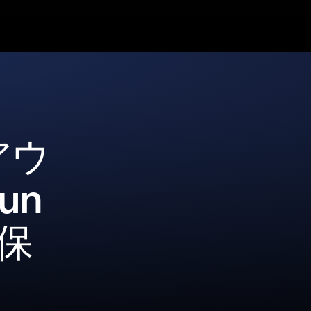
アウ
un
に保