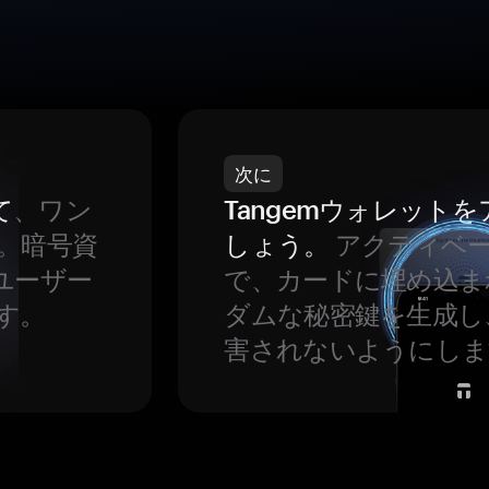
次に
て
、ワン
Tangemウォレット
。暗号資
しょう。
アクティベ
ユーザー
で、カードに埋め込ま
す。
ダムな秘密鍵を生成し
害されないようにしま