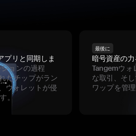
最後に
をアプリと同期しま
暗号資産の力
ーションの過程
Tangem
れたチップがラン
な取引、そし
、ウォレットが侵
ワップを管理
す。