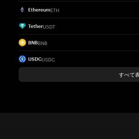
ETH
Ethereum
USDT
Tether
BNB
BNB
USDC
USDC
すべて