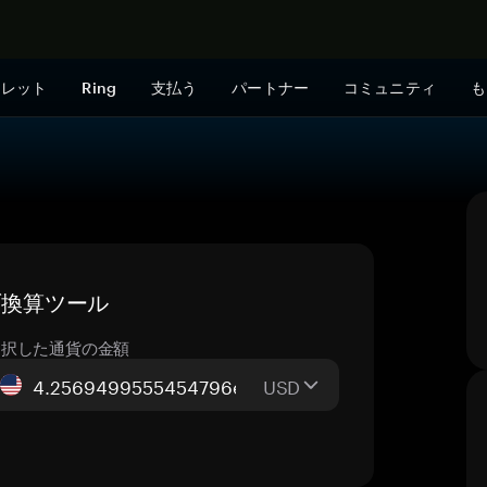
今すぐ購入
ォレット
Ring
支払う
パートナー
コミュニティ
も
イブ換算ツール
選択した通貨の金額
USD