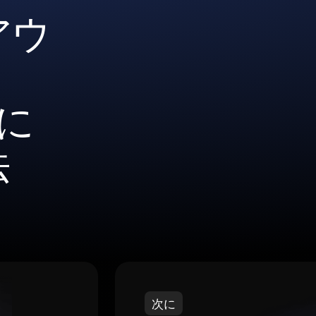
アウ
全に
法
次に