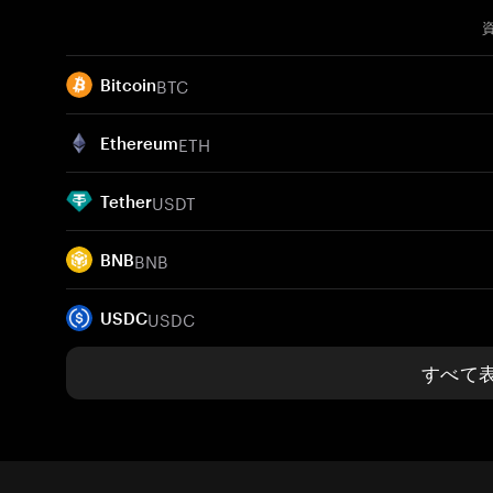
BTC
Bitcoin
ETH
Ethereum
USDT
Tether
BNB
BNB
USDC
USDC
すべて