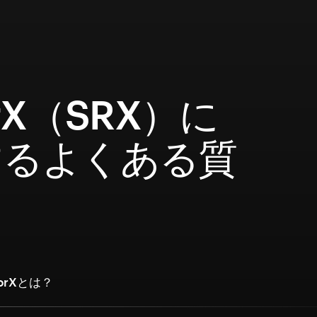
orX（SRX）に
するよくある質
orXとは？