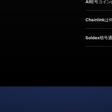
AI暗号コイ
Chainli
Soldex暗