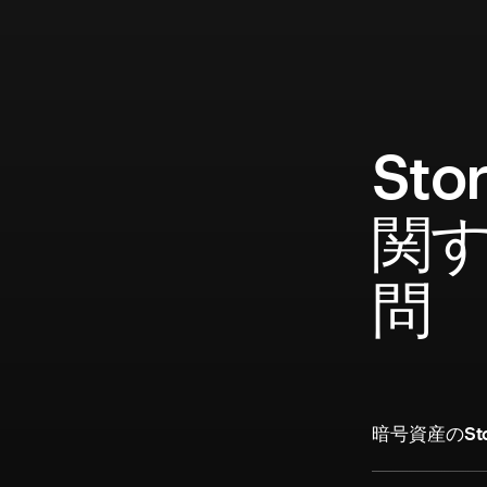
St
関
問
暗号資産のSt