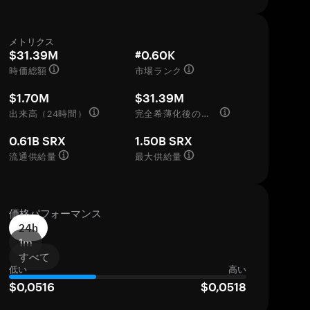
メトリクス
$31.39M
#0.60K
時価総額
市場ランク
$1.70M
$31.39M
出来高（24時間）
完全希薄化後の評価額
0.61B SRX
1.50B SRX
流通供給量
最大供給量
価格パフォーマンス
24h
1m
すべて
低い
高い
$0,0516
$0,0518