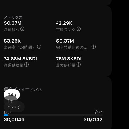
メトリクス
$0.37M
#2.29K
時価総額
市場ランク
$3.26K
$0.37M
出来高（24時間）
完全希薄化後の評価額
74.88M SKBDI
75M SKBDI
流通供給量
最大供給量
価格パフォーマンス
24h
1m
すべて
低い
高い
$0,0046
$0,0132