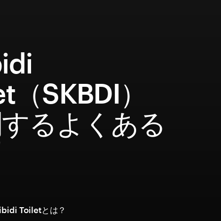
idi
let（SKBDI）
関するよくある
問
idi Toiletとは？