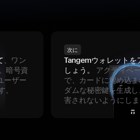
次に
て
、ワン
Tangemウォレット
。暗号資
しょう。
アクティベ
ユーザー
で、カードに埋め込ま
す。
ダムな秘密鍵を生成し
害されないようにしま