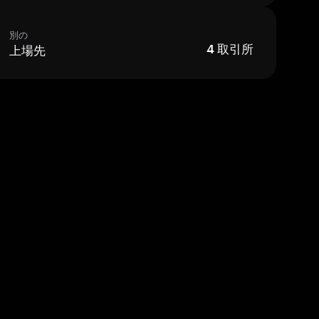
別の
上場先
4
取引所