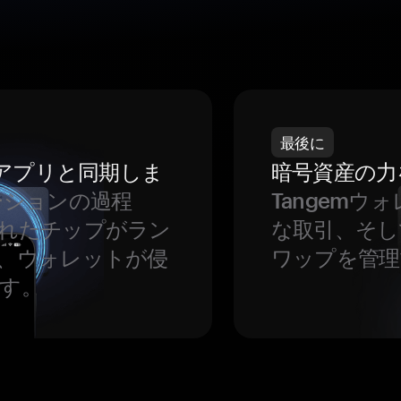
最後に
をアプリと同期しま
暗号資産の力
ーションの過程
Tangem
れたチップがラン
な取引、そし
、ウォレットが侵
ワップを管理
す。