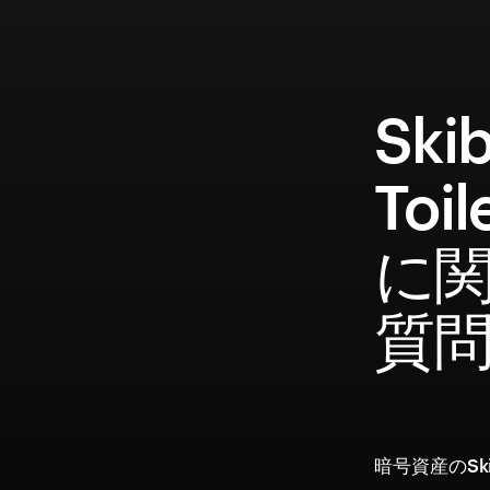
Skib
Toi
に
質
暗号資産のSkib