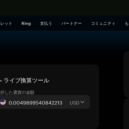
今すぐ購入
ォレット
Ring
支払う
パートナー
コミュニティ
も
価格 — ライブ換算ツール
選択した通貨の金額
USD