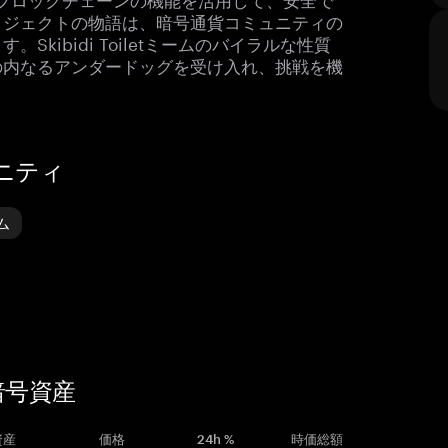
ロジェクトの物語は、暗号通貨コミュニティの
kibidi Toiletミームのバイラルな性質
の内なるアンダードッグを受け入れ、挑戦を機
。
ュニティ
ム
た暗号資産
資産
価格
24h %
時価総額