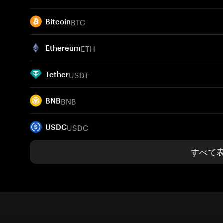
BTC
Bitcoin
ETH
Ethereum
USDT
Tether
BNB
BNB
USDC
USDC
すべて