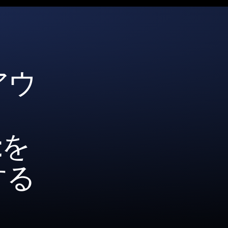
アウ
etを
する