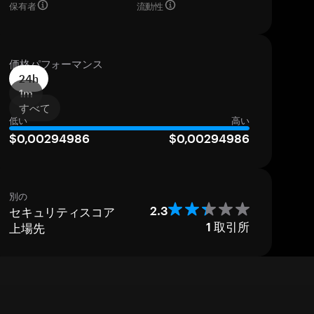
保有者
流動性
価格パフォーマンス
24h
1m
すべて
低い
高い
$0,00294986
$0,00294986
別の
セキュリティスコア
2.3
上場先
1
取引所