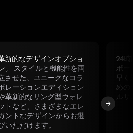
革新的なデザインオプショ
24
ン。
スタイルと機能性を両
ポー
立させた、ユニークなコラ
早く
ボレーションエディション
めの
や革新的なリング型ウォレ
ルサ
ットなど、さまざまなエレ
ガントなデザインからお選
びいただけます。