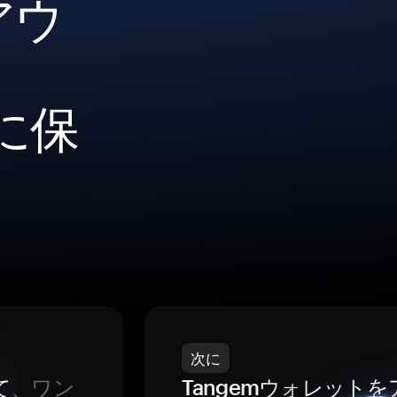
アウ
全に保
次に
て
、ワン
Tangemウォレット