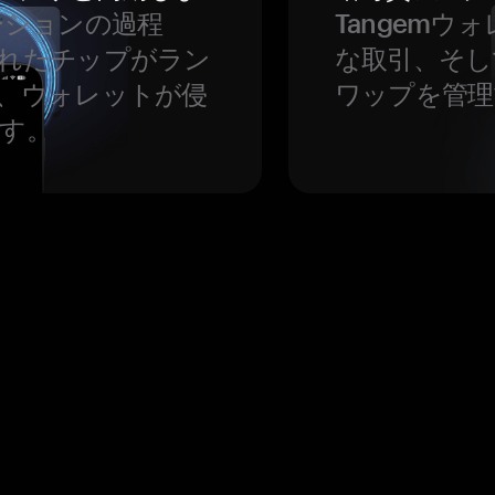
ーションの過程
Tangem
れたチップがラン
な取引、そし
、ウォレットが侵
ワップを管理
す。