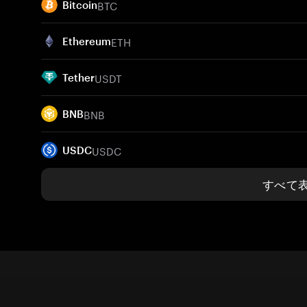
BTC
Bitcoin
ETH
Ethereum
USDT
Tether
BNB
BNB
USDC
USDC
すべて