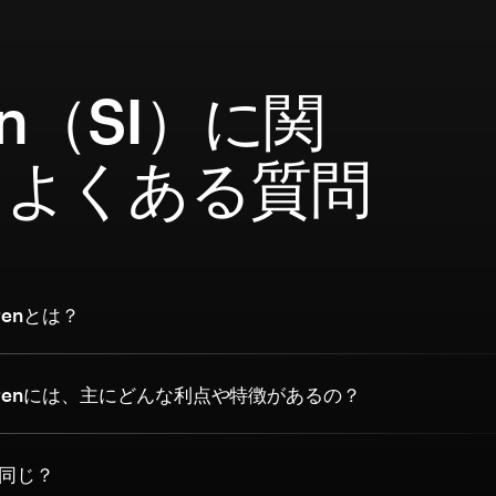
ren（SI）に関
るよくある質問
renとは？
irenには、主にどんな利点や特徴があるの？
 は同じ？