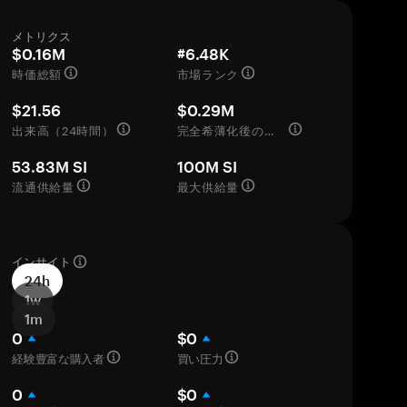
メトリクス
$0.16M
#6.48K
時価総額
市場ランク
$21.56
$0.29M
出来高（24時間）
完全希薄化後の評価額
53.83M SI
100M SI
流通供給量
最大供給量
インサイト
24h
1w
1m
0
$0
経験豊富な購入者
買い圧力
0
$0