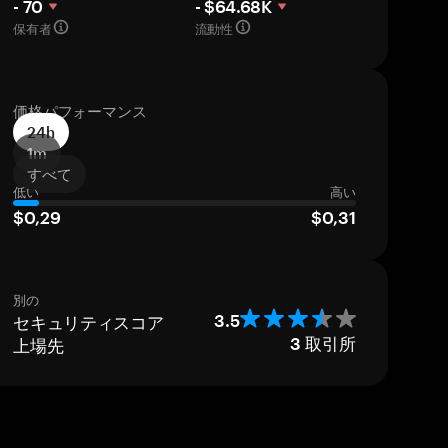
- 70
- $64.68K
保有者
流動性
価格パフォーマンス
24h
1m
すべて
低い
高い
$0,29
$0,31
別の
セキュリティスコア
3.5
上場先
3
取引所