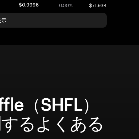
0.00%
$71.93B
$0.9996
表示
ffle（SHFL）
関するよくある