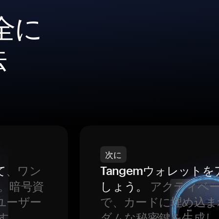
安全に
法
次に
て
、ワン
Tangemウォレット
。暗号資
しょう。
アクティベ
ユーザー
で、カードに埋め込ま
す。
ダムな秘密鍵を生成し