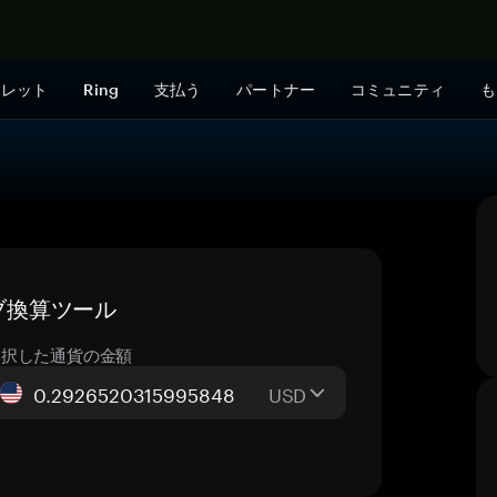
今すぐ購入
ォレット
Ring
支払う
パートナー
コミュニティ
も
イブ換算ツール
選択した通貨の金額
USD