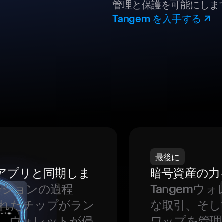
管理と保護を可能にしま
Tangem を入手する
最後に
をアプリと同期しま
暗号資産の力
ーションの過程
Tangem
れたチップがラン
な取引、そし
、ウォレットが侵
ワップを管理