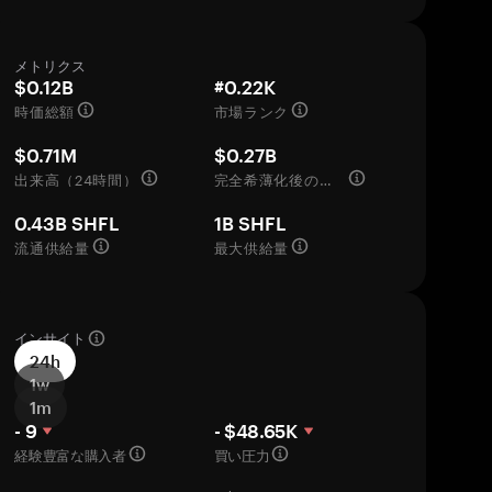
メトリクス
$0.12B
#0.22K
時価総額
市場ランク
$0.71M
$0.27B
出来高（24時間）
完全希薄化後の評価額
0.43B SHFL
1B SHFL
流通供給量
最大供給量
インサイト
24h
1w
1m
- 9
- $48.65K
経験豊富な購入者
買い圧力