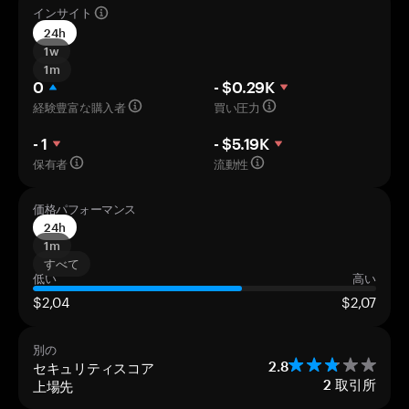
インサイト
24h
1w
1m
0
- $0.29K
経験豊富な購入者
買い圧力
- 1
- $5.19K
保有者
流動性
価格パフォーマンス
24h
1m
すべて
低い
高い
$2,04
$2,07
別の
セキュリティスコア
2.8
上場先
2
取引所