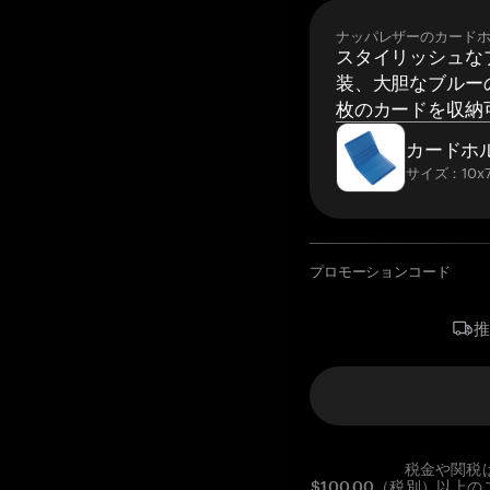
ナッパレザーのカード
スタイリッシュな
装、大胆なブルーの
枚のカードを収納
カードホ
サイズ：10x7
プロモーションコード
税金や関税
$100.00（税別）以