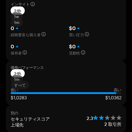
インサイト
24h
1w
1m
0
$0
経験豊富な購入者
買い圧力
0
$0
保有者
流動性
価格パフォーマンス
24h
1m
すべて
低い
高い
$1,0283
$1,0362
別の
セキュリティスコア
2.3
上場先
2
取引所