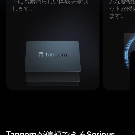
ーにも素晴らしい体験を提供
ムな秘密
します。
ットが侵
ます。
Tangemが信頼できるSerious