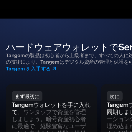
ハードウェアウォレットでSeri
Tangemの製品は初心者から上級者まで、すべての人
の技術により、Tangemはデジタル資産の管理と保護を
Tangem を入手する
まず最初に
次に
Tangemウォレットを手に入れ
Tange
て
、ワンタップで資産を管理
同期しま
しましょう。暗号資産初心者
ーション
に最適で、経験豊富なユーザ
埋め込ま