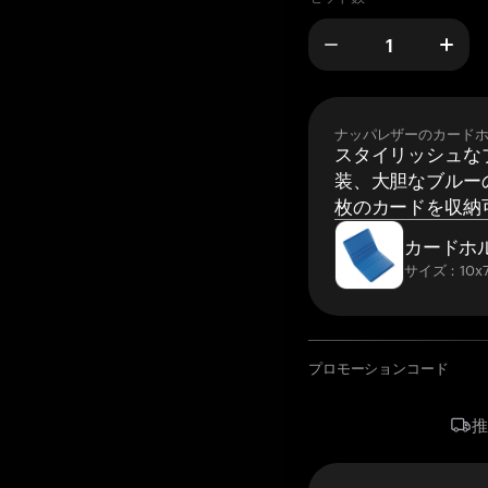
ナッパレザーのカード
スタイリッシュな
装、大胆なブルーの
枚のカードを収納
カードホ
サイズ：10x7
プロモーションコード