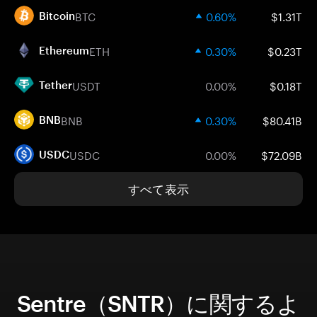
BTC
0.60%
$1.31T
Bitcoin
ETH
0.30%
$0.23T
Ethereum
USDT
0.00%
$0.18T
Tether
BNB
0.30%
$80.41B
BNB
USDC
0.00%
$72.09B
USDC
すべて表示
Sentre（SNTR）に関するよ