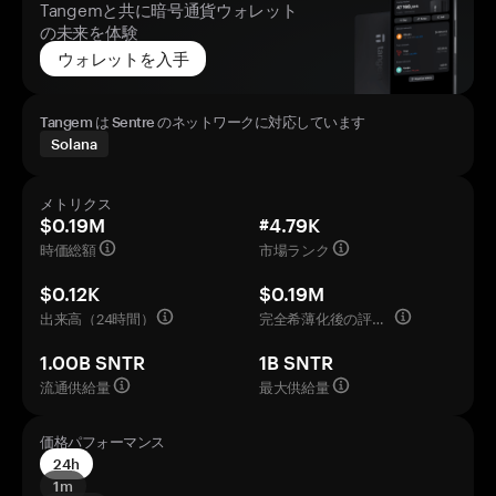
Tangemと共に暗号通貨ウォレット
の未来を体験
ウォレットを入手
Tangem は Sentre のネットワークに対応しています
Solana
メトリクス
$0.19M
#4.79K
時価総額
市場ランク
$0.12K
$0.19M
出来高（24時間）
完全希薄化後の評価額
1.00B SNTR
1B SNTR
流通供給量
最大供給量
価格パフォーマンス
24h
1m