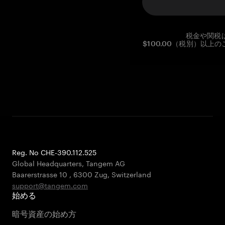
税金や関税
$100.00（税別）以
Reg. No CHE-390.112.525
Global Headquarters, Tangem AG
Baarerstrasse 10
,
6300 Zug
,
Switzerland
support@tangem.com
始める
暗号資産の始め方