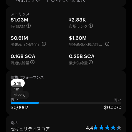
メトリクス
$1.03M
#2.83K
時価総額
市場ランク
$0.61M
$1.60M
出来高（24時間）
完全希薄化後の評価額
0.16B SCA
0.25B SCA
流通供給量
最大供給量
価格パフォーマンス
24h
1m
すべて
低い
高い
$0,0062
$0,0070
別の
セキュリティスコア
4.4