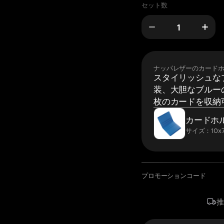
セット数
ナッパレザーのカード
スタイリッシュな
装、大胆なブルーの
枚のカードを収納
カードホ
サイズ：10x7
プロモーションコード