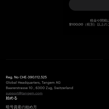
税金や関税
$100.00（税別）以
Reg. No CHE-390.112.525
Global Headquarters, Tangem AG
Baarerstrasse 10
,
6300 Zug
,
Switzerland
support@tangem.com
始める
暗号資産の始め方