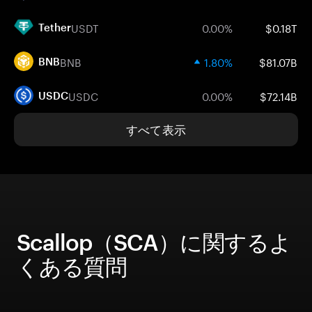
USDT
0.00%
$0.18T
Tether
BNB
1.80%
$81.07B
BNB
USDC
0.00%
$72.14B
USDC
すべて表示
Scallop（SCA）に関するよ
くある質問