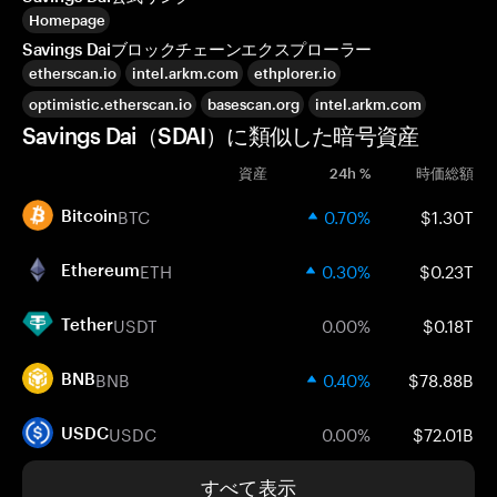
Homepage
Savings Daiブロックチェーンエクスプローラー
etherscan.io
intel.arkm.com
ethplorer.io
optimistic.etherscan.io
basescan.org
intel.arkm.com
Savings Dai（SDAI）に類似した暗号資産
資産
24h %
時価総額
BTC
0.70%
$1.30T
Bitcoin
ETH
0.30%
$0.23T
Ethereum
USDT
0.00%
$0.18T
Tether
BNB
0.40%
$78.88B
BNB
USDC
0.00%
$72.01B
USDC
すべて表示