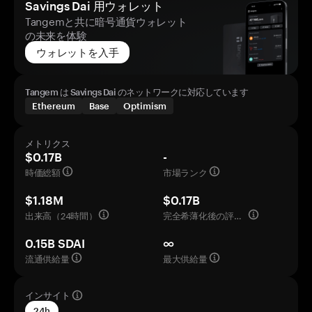
Savings Dai 用ウォレット
Tangemと共に暗号通貨ウォレット
の未来を体験
ウォレットを入手
Tangem は Savings Dai のネットワークに対応しています
Ethereum
Base
Optimism
メトリクス
$0.17B
-
時価総額
市場ランク
$1.18M
$0.17B
出来高（24時間）
完全希薄化後の評価額
0.15B SDAI
∞
流通供給量
最大供給量
インサイト
24h