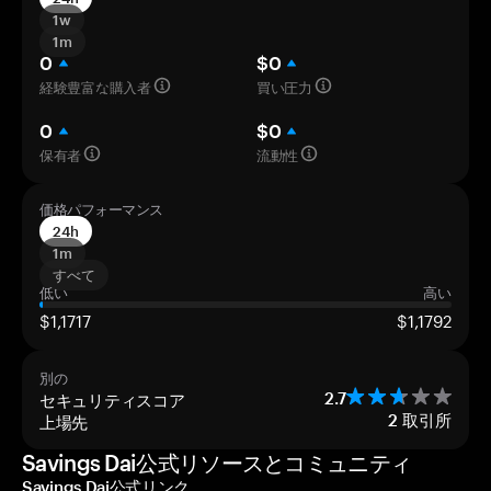
1w
1m
0
$0
経験豊富な購入者
買い圧力
0
$0
保有者
流動性
価格パフォーマンス
24h
1m
すべて
低い
高い
$1,1717
$1,1792
別の
セキュリティスコア
2.7
上場先
2
取引所
Savings Dai公式リソースとコミュニティ
Savings Dai公式リンク