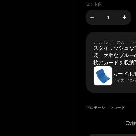
セット数
ナッパレザーのカード
スタイリッシュな
装、大胆なブルーの
枚のカードを収納
カードホ
サイズ：10x7
プロモーションコード