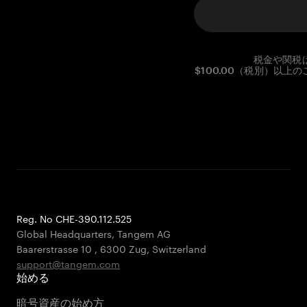
税金や関税
$100.00（税別）以
Reg. No CHE-390.112.525
Global Headquarters, Tangem AG
Baarerstrasse 10
,
6300 Zug
,
Switzerland
support@tangem.com
始める
暗号資産の始め方