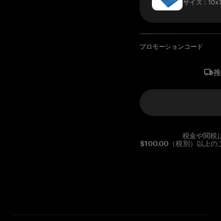
サイズ：10x7
プロモーションコード
税金や関税
$100.00（税別）以