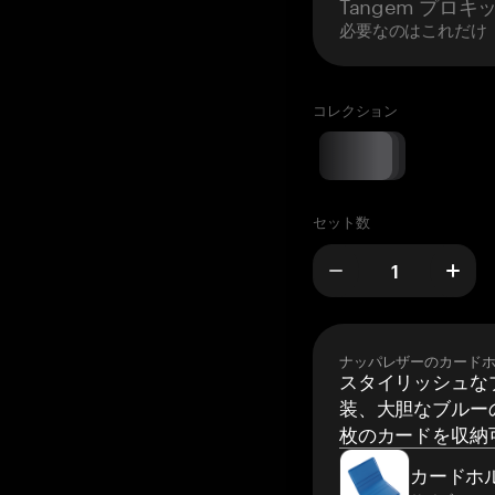
Tangem プロキ
必要なのはこれだけ
コレクション
セット数
ナッパレザーのカード
スタイリッシュな
装、大胆なブルーの
枚のカードを収納
カードホ