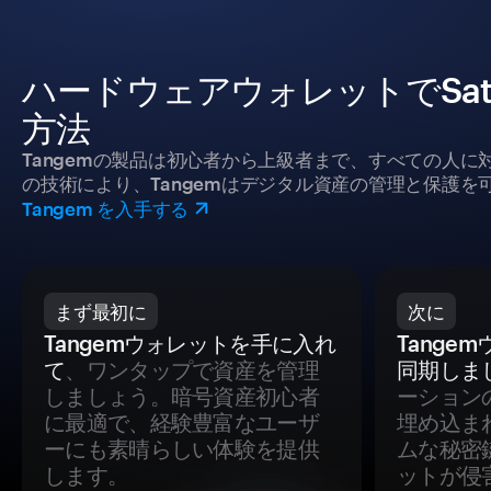
ハードウェアウォレットでSatos
方法
Tangemの製品は初心者から上級者まで、すべての人
の技術により、Tangemはデジタル資産の管理と保護を
Tangem を入手する
まず最初に
次に
Tangemウォレットを手に入れ
Tange
て
、ワンタップで資産を管理
同期しま
しましょう。暗号資産初心者
ーション
に最適で、経験豊富なユーザ
埋め込ま
ーにも素晴らしい体験を提供
ムな秘密
します。
ットが侵