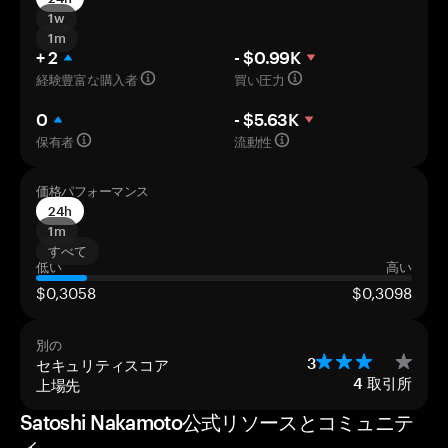
1w
1m
+ 2
- $0.99K
経験豊富な購入者
買い圧力
0
- $5.63K
保有者
流動性
価格パフォーマンス
24h
1m
すべて
低い
高い
$0,3058
$0,3098
別の
セキュリティスコア
3
上場先
4
取引所
Satoshi Nakamoto公式リソースとコミュニテ
ィ