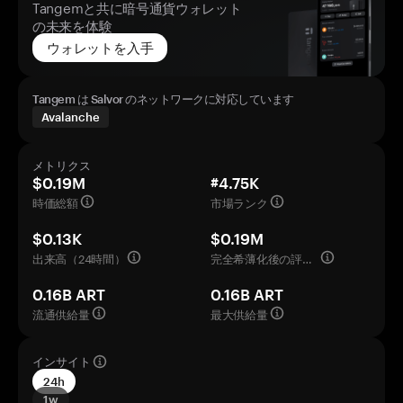
Tangemと共に暗号通貨ウォレット
の未来を体験
ウォレットを入手
Tangem は Salvor のネットワークに対応しています
Avalanche
メトリクス
$0.19M
#4.75K
時価総額
市場ランク
$0.13K
$0.19M
出来高（24時間）
完全希薄化後の評価額
0.16B ART
0.16B ART
流通供給量
最大供給量
インサイト
24h
1w