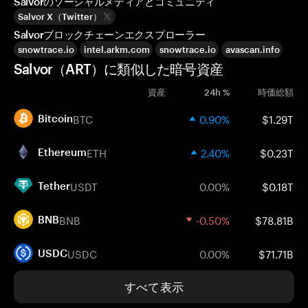
Salvorのソーシャルメディアとコミュニティ
Salvor X（Twitter）
Salvorブロックチェーンエクスプローラー
snowtrace.io
intel.arkm.com
snowtrace.io
avascan.info
Salvor（ART）に類似した暗号資産
資産
24h %
時価総額
BTC
0.90%
$1.29T
Bitcoin
ETH
2.40%
$0.23T
Ethereum
USDT
0.00%
$0.18T
Tether
BNB
-0.50%
$78.81B
BNB
USDC
0.00%
$71.71B
USDC
すべて表示