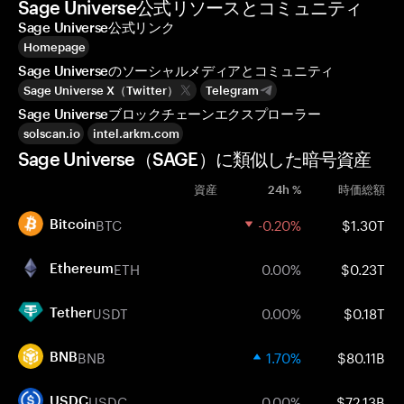
Sage Universe公式リソースとコミュニティ
Sage Universe公式リンク
Homepage
Sage Universeのソーシャルメディアとコミュニティ
Sage Universe X（Twitter）
Telegram
Sage Universeブロックチェーンエクスプローラー
solscan.io
intel.arkm.com
Sage Universe（SAGE）に類似した暗号資産
資産
24h %
時価総額
BTC
-0.20%
$1.30T
Bitcoin
ETH
0.00%
$0.23T
Ethereum
USDT
0.00%
$0.18T
Tether
BNB
1.70%
$80.11B
BNB
USDC
0.00%
$72.13B
USDC