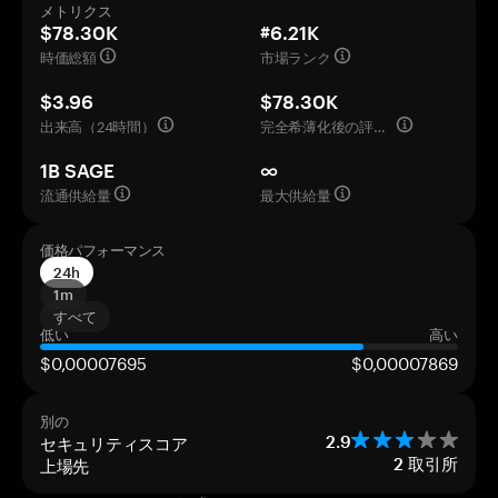
メトリクス
$78.30K
#6.21K
時価総額
市場ランク
$3.96
$78.30K
出来高（24時間）
完全希薄化後の評価額
1B SAGE
∞
流通供給量
最大供給量
価格パフォーマンス
24h
1m
すべて
低い
高い
$0,00007695
$0,00007869
別の
セキュリティスコア
2.9
上場先
2
取引所