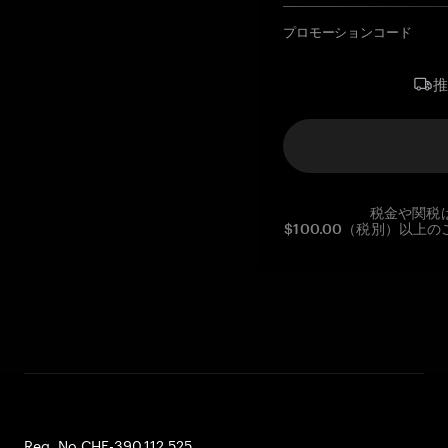
プロモーションコード
税金や関税
$100.00（税別）以
Reg. No CHE-390.112.525