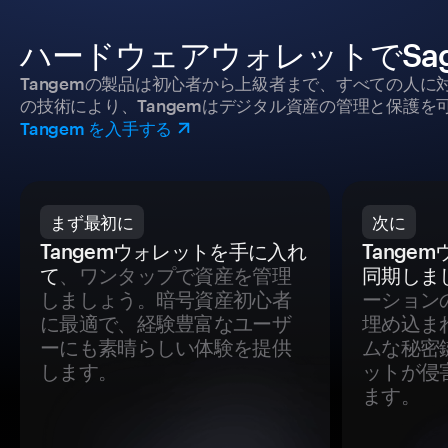
ハードウェアウォレットでSage
Tangemの製品は初心者から上級者まで、すべての人
の技術により、Tangemはデジタル資産の管理と保護を
Tangem を入手する
まず最初に
次に
Tangemウォレットを手に入れ
Tange
て
、ワンタップで資産を管理
同期しま
しましょう。暗号資産初心者
ーション
に最適で、経験豊富なユーザ
埋め込ま
ーにも素晴らしい体験を提供
ムな秘密
します。
ットが侵
ます。