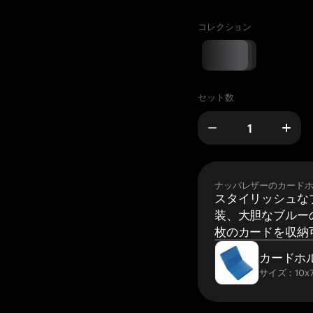
コレクション
セット数
ナッパレザーのカード
スタイリッシュな
装、大胆なブルーの
枚のカードを収納
カードホ
サイズ：10x7