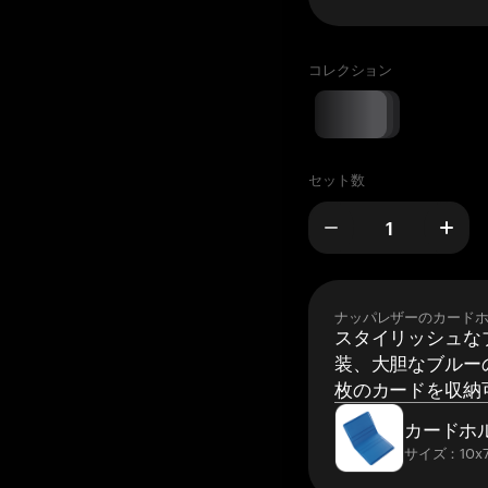
コレクション
セット数
ナッパレザーのカード
スタイリッシュな
装、大胆なブルーの
枚のカードを収納
カードホ
サイズ：10x7