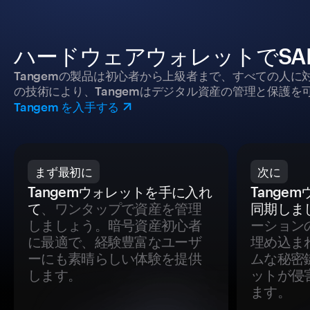
ハードウェアウォレットでSAD
Tangemの製品は初心者から上級者まで、すべての人
の技術により、Tangemはデジタル資産の管理と保護を
Tangem を入手する
まず最初に
次に
Tangemウォレットを手に入れ
Tange
て
、ワンタップで資産を管理
同期しま
しましょう。暗号資産初心者
ーション
に最適で、経験豊富なユーザ
埋め込ま
ーにも素晴らしい体験を提供
ムな秘密
します。
ットが侵
ます。