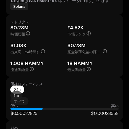
Tangem は SAD HAMSTER のネットワークに対応しています
Solana
メトリクス
$0.23M
#4.52K
時価総額
市場ランク
$1.03K
$0.23M
出来高（24時間）
完全希薄化後の評価額
1.00B HAMMY
1B HAMMY
流通供給量
最大供給量
価格パフォーマンス
24h
1m
すべて
低い
高い
$0,00022825
$0,00023558
別の