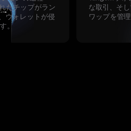
れたチップがラン
な取引、そし
、ウォレットが侵
ワップを管理
す。