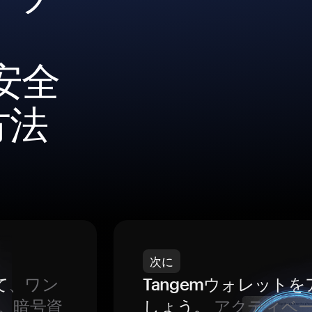
を安全
方法
次に
て
、ワン
Tangemウォレット
。暗号資
しょう。
アクティベ