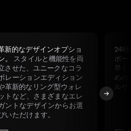
革新的なデザインオプショ
24
ン。
スタイルと機能性を両
ポー
立させた、ユニークなコラ
早く
ボレーションエディション
めの
や革新的なリング型ウォレ
ルサ
ットなど、さまざまなエレ
ガントなデザインからお選
びいただけます。