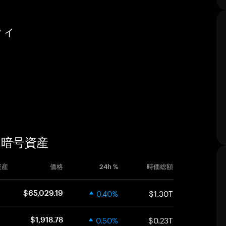
ティ
た暗号資産
資産
価格
24h %
時価総額
0.40%
$1.30T
$65,029.19
0.50%
$0.23T
$1,918.78