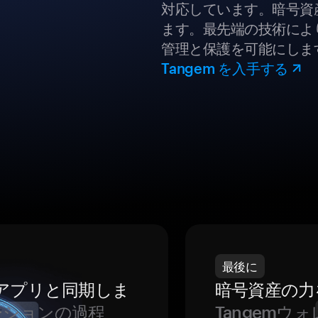
対応しています。暗号資
ます。最先端の技術により
管理と保護を可能にしま
Tangem を入手する
最後に
をアプリと同期しま
暗号資産の力
ーションの過程
Tangem