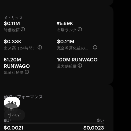
メトリクス
$0.11M
#5.69K
時価総額
市場ランク
$0.33K
$0.21M
出来高（24時間）
完全希薄化後の評価額
51.20M
100M RUNWAGO
最大供給量
RUNWAGO
流通供給量
価格パフォーマンス
24h
1m
すべて
低い
高い
$0,0021
$0,0023