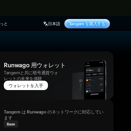
っと
日本語
Tangem を購入する
Runwago 用ウォレット
Tangemと共に暗号通貨ウォ
レットの未来を体験
ウォレットを入手
Tangem は Runwago のネットワークに対応してい
ます
Base