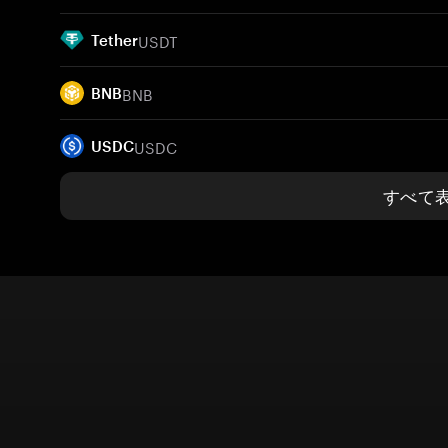
USDT
Tether
BNB
BNB
USDC
USDC
すべて