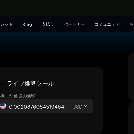
今すぐ購入
ォレット
Ring
支払う
パートナー
コミュニティ
も
格 — ライブ換算ツール
選択した通貨の金額
USD