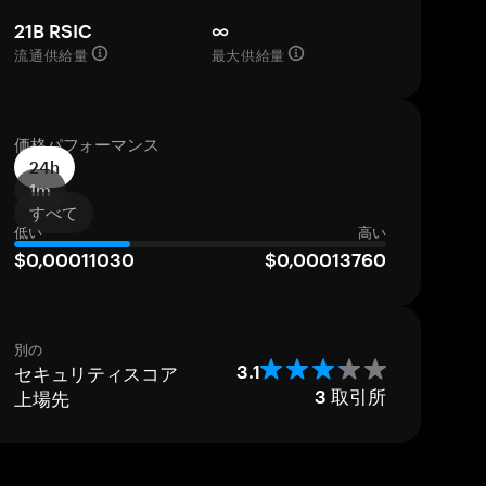
21B RSIC
∞
流通供給量
最大供給量
価格パフォーマンス
24h
1m
すべて
低い
高い
$0,00011030
$0,00013760
別の
セキュリティスコア
3.1
上場先
3
取引所