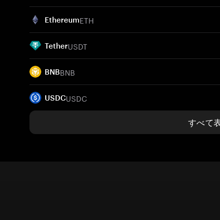
ETH
Ethereum
USDT
Tether
BNB
BNB
USDC
USDC
すべて