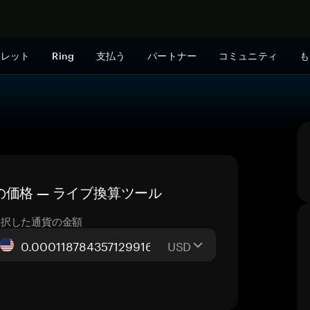
今すぐ購入
ォレット
Ring
支払う
パートナー
コミュニティ
も
今日の価格 — ライブ換算ツール
選択した通貨の金額
USD