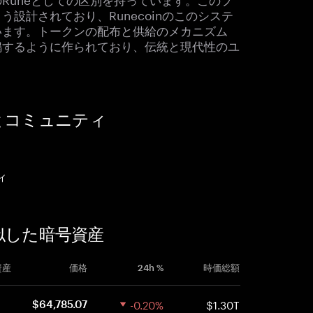
設計されており、Runecoinのこのシステ
います。トークンの配布と供給のメカニズム
鳴するように作られており、伝統と現代性のユ
ースとコミュニティ
ィ
に類似した暗号資産
資産
価格
24h %
時価総額
-0.20%
$1.30T
$64,785.07