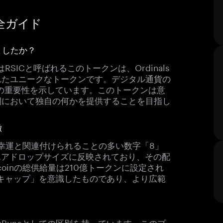
C完全ガイド
しましたか？
またはRSICと呼ばれるこのトークンは、Ordinals
れたユニークなトークンです。デジタル通貨の
、その重要性を示しています。このトークンは意
間において独自の何かを提供することを目指し
徴
化で幸運と関連付けられることの多い数字「8」
エアドロップサイズに反映されており、その配
oinの総供給量は210億トークンに設定され
ドキャップ」を意識したものであり、より広範
番目のRuneとしての区別を持っています。このプ