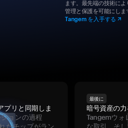
ます。最先端の技術により
管理と保護を可能にしま
Tangem を入手する
最後に
をアプリと同期しま
暗号資産の力
ーションの過程
Tangem
れたチップがラン
な取引、そし