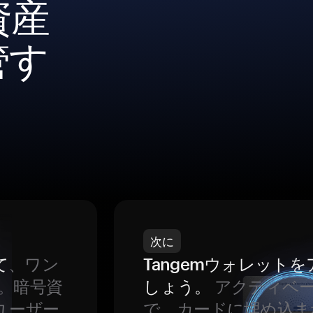
資産
管す
次に
て
、ワン
Tangemウォレット
。暗号資
しょう。
アクティベ
ユーザー
で、カードに埋め込ま