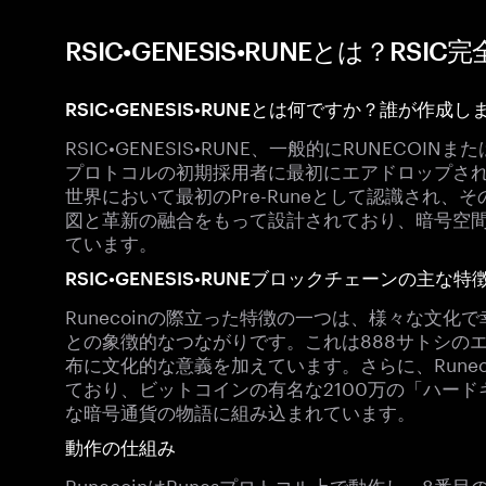
RSIC•GENESIS•RUNEとは？RSI
RSIC•GENESIS•RUNEとは何ですか？誰が作成
RSIC•GENESIS•RUNE、一般的にRUNECOIN
プロトコルの初期採用者に最初にエアドロップさ
世界において最初のPre-Runeとして認識され
図と革新の融合をもって設計されており、暗号空
ています。
RSIC•GENESIS•RUNEブロックチェーンの主な特
Runecoinの際立った特徴の一つは、様々な文
との象徴的なつながりです。これは888サトシの
布に文化的な意義を加えています。さらに、Runec
ており、ビットコインの有名な2100万の「ハー
な暗号通貨の物語に組み込まれています。
動作の仕組み
RunecoinはRunesプロトコル上で動作し、8