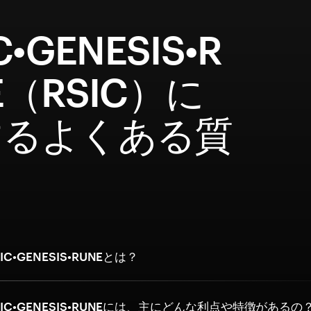
C•GENESIS•R
E（RSIC）に
するよくある質
C•GENESIS•RUNEとは？
IC•GENESIS•RUNEには、主にどんな利点や特徴があるの