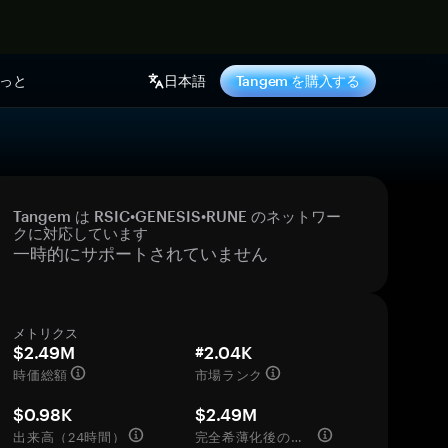
っと
日本語
Tangem を購入する
Tangem は RSIC•GENESIS•RUNE のネットワー
クに対応しています
一時的にサポートされていません
メトリクス
$2.49M
#2.04K
時価総額
市場ランク
$0.98K
$2.49M
出来高（24時間）
完全希薄化後の評価額