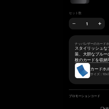
セット数
ナッパレザーのカード
スタイリッシュな
装、大胆なブルーの
枚のカードを収納
カードホ
サイズ：10x7
プロモーションコード