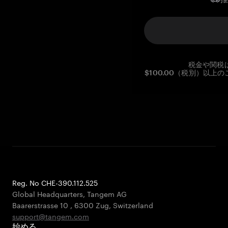
税金や関税
$100.00（税別）以
Reg. No CHE-390.112.525
Global Headquarters, Tangem AG
Baarerstrasse 10
,
6300 Zug
,
Switzerland
support@tangem.com
始める