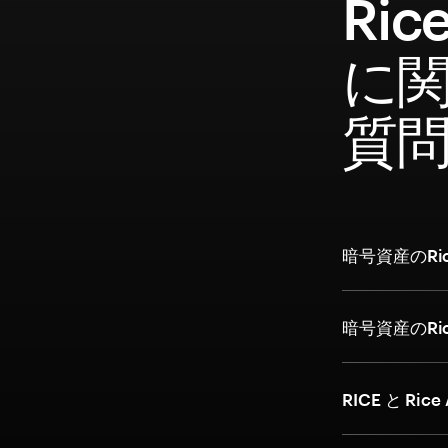
Ric
に
質
暗号資産のRic
暗号資産のRi
RICE と Ric