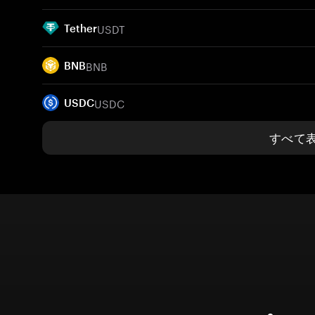
USDT
Tether
BNB
BNB
USDC
USDC
すべて