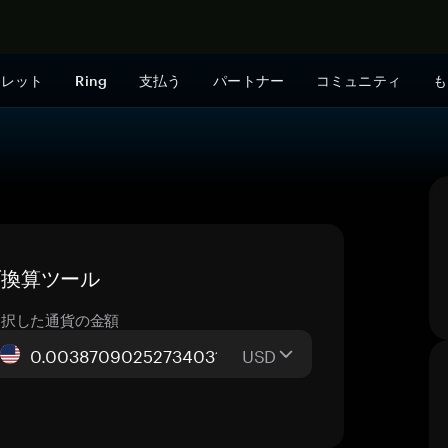
今すぐ購入
ォレット
Ring
支払う
パートナー
コミュニティ
も
イブ換算ツール
選択した通貨の金額
USD