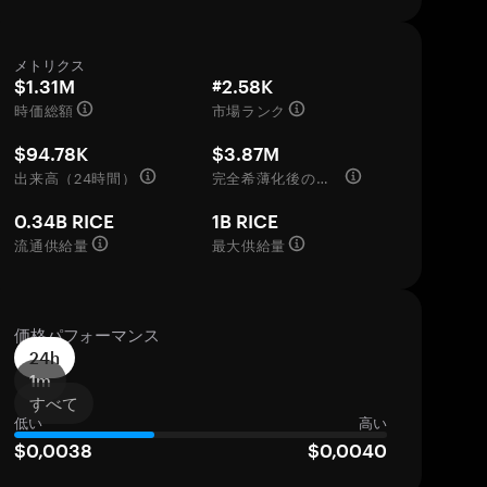
メトリクス
$1.31M
#2.58K
時価総額
市場ランク
$94.78K
$3.87M
出来高（24時間）
完全希薄化後の評価額
0.34B RICE
1B RICE
流通供給量
最大供給量
価格パフォーマンス
24h
1m
すべて
低い
高い
$0,0038
$0,0040