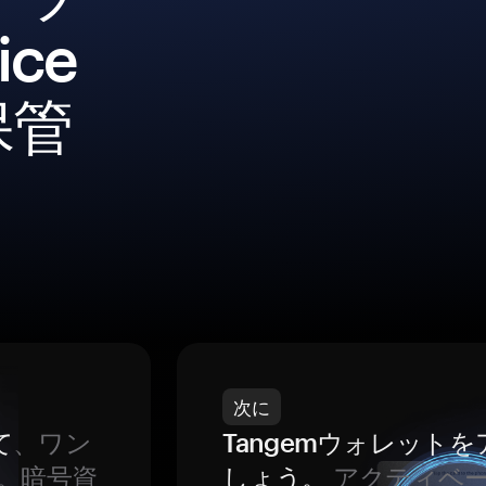
ce
保管
次に
て
、ワン
Tangemウォレット
。暗号資
しょう。
アクティベ