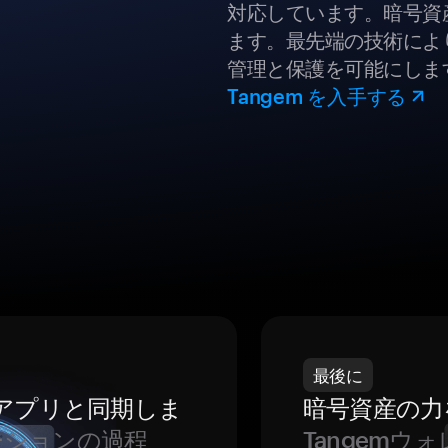
対応しています。暗号資
ます。最先端の技術により
管理と保護を可能にしま
Tangem を入手する
最後に
をアプリと同期しま
暗号資産の力
ーションの過程
Tangem