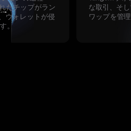
れたチップがラン
な取引、そし
、ウォレットが侵
ワップを管理
す。