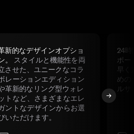
革新的なデザインオプショ
24
ン。
スタイルと機能性を両
ポー
立させた、ユニークなコラ
早く
ボレーションエディション
めの
や革新的なリング型ウォレ
ルサ
ットなど、さまざまなエレ
ガントなデザインからお選
びいただけます。