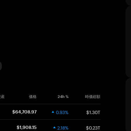
ィ
資産
価格
24h %
時価総額
0.93%
$1.30T
$64,708.97
2.18%
$0.23T
$1,908.15