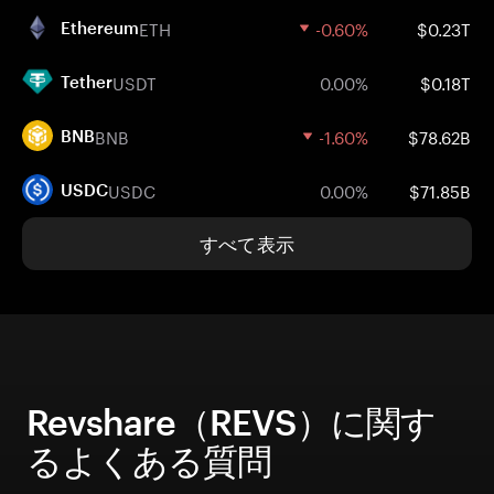
ETH
-0.60%
$0.23T
Ethereum
USDT
0.00%
$0.18T
Tether
BNB
-1.60%
$78.62B
BNB
USDC
0.00%
$71.85B
USDC
すべて表示
Revshare（REVS）に関す
るよくある質問