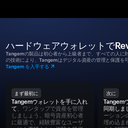
ハードウェアウォレットでRev
Tangemの製品は初心者から上級者まで、すべての人
の技術により、Tangemはデジタル資産の管理と保護を
Tangem を入手する
まず最初に
次に
Tangemウォレットを手に入れ
Tange
て
、ワンタップで資産を管理
同期しま
しましょう。暗号資産初心者
ーション
に最適で、経験豊富なユーザ
埋め込ま