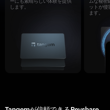
ーにも素晴らしい体験を提供
ムな秘密
します。
ットが侵
ます。
Tangemが信頼できるRevshare