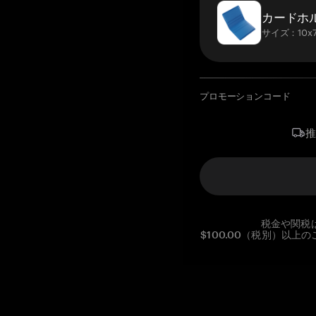
カードホ
サイズ：10x7
プロモーションコード
税金や関税
$100.00（税別）以