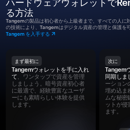
ハードウェアウォレットでRenzo
る方法
Tangemの製品は初心者から上級者まで、すべての人
の技術により、Tangemはデジタル資産の管理と保護を
Tangem を入手する
まず最初に
次に
Tangemウォレットを手に入れ
Tange
て
、ワンタップで資産を管理
同期しま
しましょう。暗号資産初心者
ーション
に最適で、経験豊富なユーザ
埋め込ま
ーにも素晴らしい体験を提供
ムな秘密
します。
ットが侵
ます。