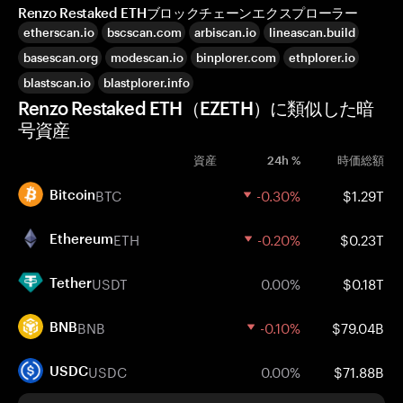
Renzo Restaked ETHブロックチェーンエクスプローラー
etherscan.io
bscscan.com
arbiscan.io
lineascan.build
basescan.org
modescan.io
binplorer.com
ethplorer.io
blastscan.io
blastplorer.info
Renzo Restaked ETH（EZETH）に類似した暗
号資産
資産
24h %
時価総額
BTC
-0.30%
$1.29T
Bitcoin
ETH
-0.20%
$0.23T
Ethereum
USDT
0.00%
$0.18T
Tether
BNB
-0.10%
$79.04B
BNB
USDC
0.00%
$71.88B
USDC