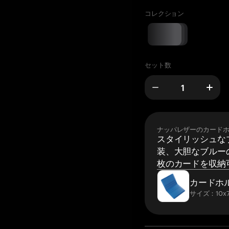
コレクション
セット数
ナッパレザーのカード
スタイリッシュな
装、大胆なブルーの
枚のカードを収納
カードホ
サイズ：10x7