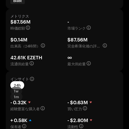
Blast
メトリクス
$87.56M
-
時価総額
市場ランク
$0.14M
$87.56M
出来高（24時間）
完全希薄化後の評価額
42.61K EZETH
∞
流通供給量
最大供給量
インサイト
24h
1w
1m
- 0.32K
- $0.63M
経験豊富な購入者
買い圧力
+ 0.58K
- $2.80M
保有者
流動性