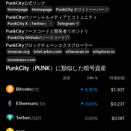
PunkCity公式リンク
Homepage
Homepage
PunkCity ホワイトペーパー
PunkCityのソーシャルメディアとコミュニティ
PunkCity X（Twitter）
Telegram
PunkCityソースコードと開発者リポジトリ
PunkCity GitHubのソースコード
PunkCityブロックチェーンエクスプローラー
tonscan.org
intel.arkm.com
etherscan.io
ethplorer.io
tonviewer.com
PunkCity（PUNK）に類似した暗号資産
資産
24h %
時価総額
BTC
0.90%
$1.30T
Bitcoin
ETH
0.60%
$0.23T
Ethereum
USDT
0.00%
$0.18T
Tether