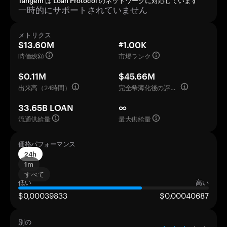
Tangem は Loan Protocol のネットワークに対応しています
一時的にサポートされていません
メトリクス
$13.60M
#1.00K
時価総額
市場ランク
$0.11M
$45.66M
出来高（24時間）
完全希薄化後の評価額
33.65B LOAN
∞
流通供給量
最大供給量
価格パフォーマンス
24h
1m
すべて
低い
高い
$0,00039833
$0,00040687
別の