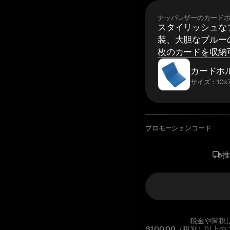
ナッパレザーのカード
スタイリッシュな
装、大胆なブルーの
枚のカードを収納
カードホ
サイズ：10x7
プロモーションコード
税金や関税
$100.00（税別）以