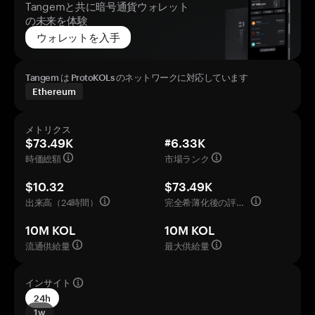
Tangemと共に暗号通貨ウォレット
の未来を体験
ウォレットを入手
Tangem は ProtoKOLs のネットワークに対応しています
Ethereum
メトリクス
$73.49K
#6.33K
時価総額
市場ランク
$10.32
$73.49K
出来高（24時間）
完全希薄化後の評価額
10M KOL
10M KOL
流通供給量
最大供給量
インサイト
24h
1w