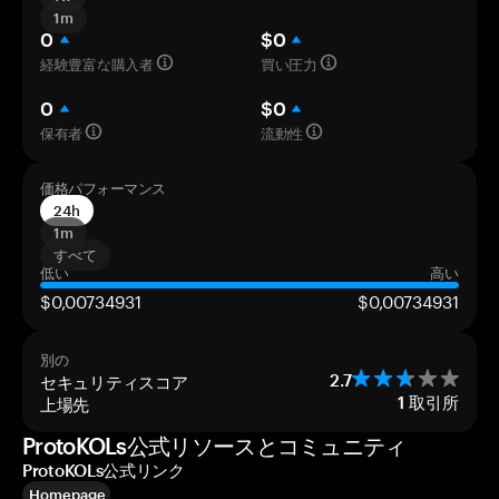
1m
0
$0
経験豊富な購入者
買い圧力
0
$0
保有者
流動性
価格パフォーマンス
24h
1m
すべて
低い
高い
$0,00734931
$0,00734931
別の
セキュリティスコア
2.7
上場先
1
取引所
ProtoKOLs公式リソースとコミュニティ
ProtoKOLs公式リンク
Homepage