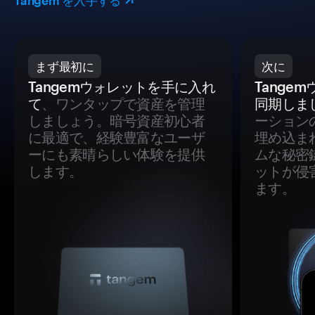
Tangem を入手する
まず最初に
次に
Tangemウォレットを手に入れ
Tange
て
、ワンタップで資産を管理
同期しま
しましょう。暗号資産初心者
ーション
に最適で、経験豊富なユーザ
埋め込ま
ーにも素晴らしい体験を提供
ムな秘密
します。
ットが侵
ます。