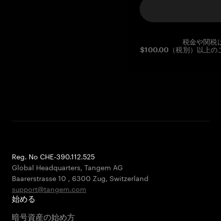
税金や関税
$100.00（税別）以
Reg. No CHE-390.112.525
Global Headquarters, Tangem AG
Baarerstrasse 10
,
6300 Zug
,
Switzerland
support@tangem.com
始める
暗号資産の始め方