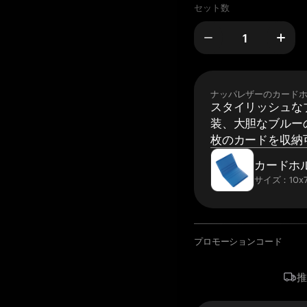
セット数
ナッパレザーのカード
スタイリッシュな
装、大胆なブルーの
枚のカードを収納
カードホ
サイズ：10x7
プロモーションコード