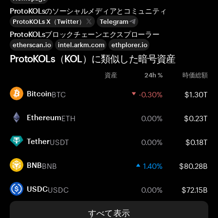
ProtoKOLsのソーシャルメディアとコミュニティ
ProtoKOLs X（Twitter）
Telegram
ProtoKOLsブロックチェーンエクスプローラー
etherscan.io
intel.arkm.com
ethplorer.io
ProtoKOLs（KOL）に類似した暗号資産
資産
24h %
時価総額
BTC
-0.30%
$1.30T
Bitcoin
ETH
0.00%
$0.23T
Ethereum
USDT
0.00%
$0.18T
Tether
BNB
1.40%
$80.28B
BNB
USDC
0.00%
$72.15B
USDC
すべて表示