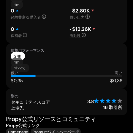
1m
0
- $2.80K
経験豊富な購入者
買い圧力
0
- $12.26K
保有者
流動性
価格パフォーマンス
24h
1m
すべて
低い
高い
$0,35
$0,36
別の
セキュリティスコア
3.8
上場先
16
取引所
Propy公式リソースとコミュニティ
Propy公式リンク
Homepage
Propy ホワイトペーパー