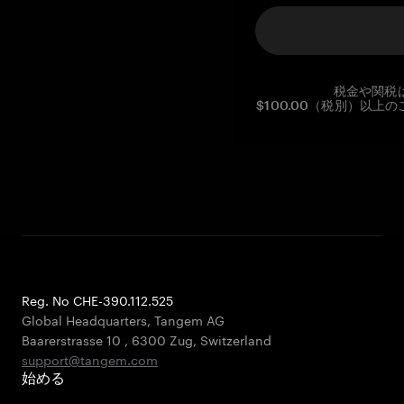
税金や関税
$100.00（税別）以
Reg. No CHE-390.112.525
Global Headquarters, Tangem AG
Baarerstrasse 10
,
6300 Zug
,
Switzerland
support@tangem.com
始める