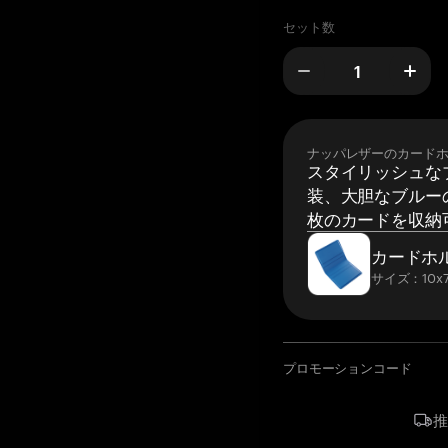
セット数
ナッパレザーのカード
スタイリッシュな
装、大胆なブルーの
枚のカードを収納
カードホ
サイズ：10x7
プロモーションコード