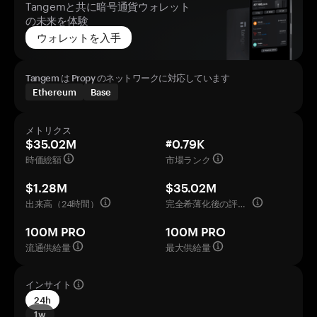
Tangemと共に暗号通貨ウォレット
の未来を体験
ウォレットを入手
Tangem は Propy のネットワークに対応しています
Ethereum
Base
メトリクス
$35.02M
#0.79K
時価総額
市場ランク
$1.28M
$35.02M
出来高（24時間）
完全希薄化後の評価額
100M PRO
100M PRO
流通供給量
最大供給量
インサイト
24h
1w