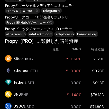
Propyのソーシャルメディアとコミュニティ
Propy X（Twitter）
Telegram
Propyソースコードと開発者リポジトリ
Propy GitHubのソースコード
Propyブロックチェーンエクスプローラー
etherscan.io
intel.arkm.com
ethplorer.io
basescan.org
Propy（PRO）に類似した暗号資産
資産
24h %
時価総額
BTC
-0.60%
$1.29T
Bitcoin
ETH
-0.30%
$0.23T
Ethereum
USDT
0.00%
$0.18T
Tether
BNB
-1.40%
$78.18B
BNB
USDC
0.00%
$71.80B
USDC