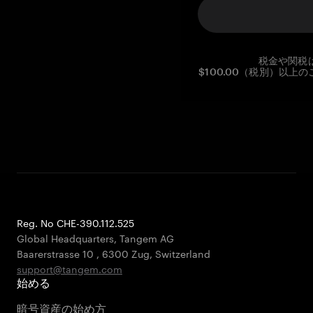
税金や関税
$100.00（税別）以
Reg. No CHE-390.112.525
Global Headquarters, Tangem AG
Baarerstrasse 10
,
6300 Zug
,
Switzerland
support@tangem.com
始める
暗号資産の始め方