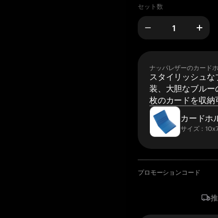
セット数
ナッパレザーのカード
スタイリッシュな
装、大胆なブルーの
枚のカードを収納
カードホ
サイズ：10x7
プロモーションコード