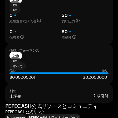
1w
1m
0
$0
経験豊富な購入者
買い圧力
0
$0
保有者
流動性
価格パフォーマンス
24h
1m
すべて
低い
高い
$0,00000001
$0,00000001
別の
上場先
2
取引所
PEPECASH公式リソースとコミュニティ
PEPECASH公式リンク
Homepage
PEPECASH ホワイトペーパー