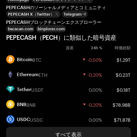
PEPECASHのソーシャルメディアとコミュニティ
PEPECASH X（Twitter）
Telegram
PEPECASHブロックチェーンエクスプローラー
bscscan.com
binplorer.com
PEPECASH（PECH）に類似した暗号資産
資産
24h %
時価総額
BTC
-0.50%
$1.29T
Bitcoin
ETH
-0.20%
$0.23T
Ethereum
USDT
0.00%
$0.18T
Tether
BNB
-0.20%
$78.98B
BNB
USDC
0.00%
$71.87B
USDC
すべて表示