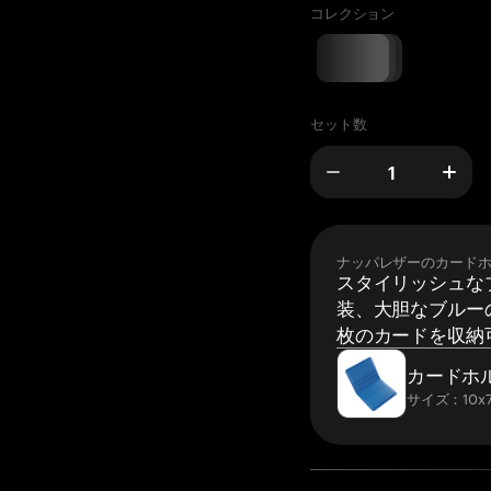
コレクション
セット数
ナッパレザーのカード
スタイリッシュな
装、大胆なブルーの
枚のカードを収納
カードホ
サイズ：10x7