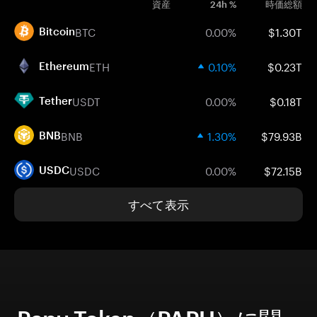
資産
24h %
時価総額
BTC
0.00%
$1.30T
Bitcoin
ETH
0.10%
$0.23T
Ethereum
USDT
0.00%
$0.18T
Tether
BNB
1.30%
$79.93B
BNB
USDC
0.00%
$72.15B
USDC
すべて表示