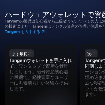
ハードウェアウォレットで資
Tangemの製品は初心者から上級者まで、すべての人
の技術により、Tangemはデジタル資産の管理と保護を
Tangem を入手する
まず最初に
次に
Tangemウォレットを手に入れ
Tange
て
、ワンタップで資産を管理
同期しま
しましょう。暗号資産初心者
ーション
に最適で、経験豊富なユーザ
埋め込ま
ーにも素晴らしい体験を提供
ムな秘密
します。
ットが侵
ます。