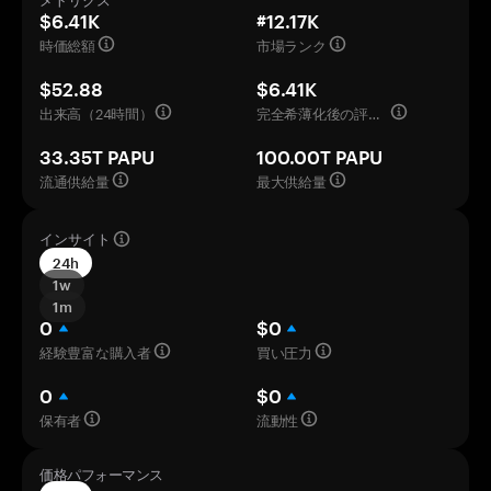
メトリクス
$6.41K
#12.17K
時価総額
市場ランク
$52.88
$6.41K
出来高（24時間）
完全希薄化後の評価額
33.35T PAPU
100.00T PAPU
流通供給量
最大供給量
インサイト
24h
1w
1m
0
$0
経験豊富な購入者
買い圧力
0
$0
保有者
流動性
価格パフォーマンス