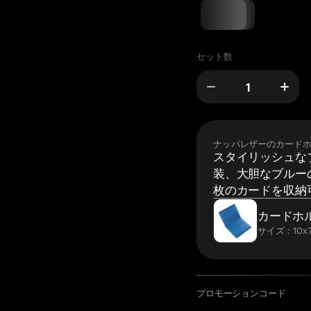
セット数
ナッパレザーのカード
スタイリッシュな
装、大胆なブルーの
枚のカードを収納
カードホ
サイズ：10x7
プロモーションコード