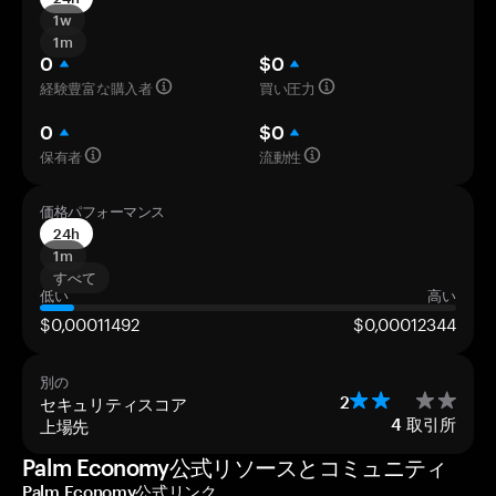
1w
1m
0
$0
経験豊富な購入者
買い圧力
0
$0
保有者
流動性
価格パフォーマンス
24h
1m
すべて
低い
高い
$0,00011492
$0,00012344
別の
セキュリティスコア
2
上場先
4
取引所
Palm Economy公式リソースとコミュニティ
Palm Economy公式リンク