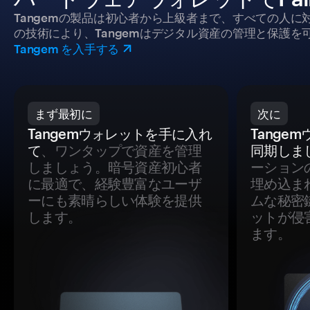
Tangemの製品は初心者から上級者まで、すべての人
の技術により、Tangemはデジタル資産の管理と保護を
Tangem を入手する
まず最初に
次に
Tangemウォレットを手に入れ
Tange
て
、ワンタップで資産を管理
同期しま
しましょう。暗号資産初心者
ーション
に最適で、経験豊富なユーザ
埋め込ま
ーにも素晴らしい体験を提供
ムな秘密
します。
ットが侵
ます。