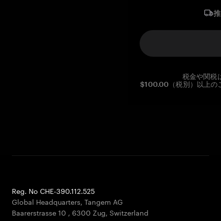
税金や関税
$100.00（税別）以
Reg. No CHE-390.112.525
Global Headquarters, Tangem AG
Baarerstrasse 10
,
6300 Zug
,
Switzerland