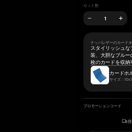
セット数
ナッパレザーのカード
スタイリッシュな
装、大胆なブルーの
枚のカードを収納
カードホ
サイズ：10x7
プロモーションコード