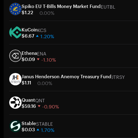
EUTBL
Spiko EU T-Bills Money Market Fund
0.00%
$1.22
1週間
KCS
30日間
KuCoin
1.20%
時価総額
$6.67
1週間
ト
ENA
30日間
Ethena
-1.10%
時価総額
$0.09
1週間
ト
JTRSY
30日間
Janus Henderson Anemoy Treasury Fund
0.00%
時価総額
$1.11
1週間
ト
QNT
30日間
Quant
-0.90%
時価総額
$59.16
1週間
ト
STABLE
30日間
​​Stable
1.70%
時価総額
$0.03