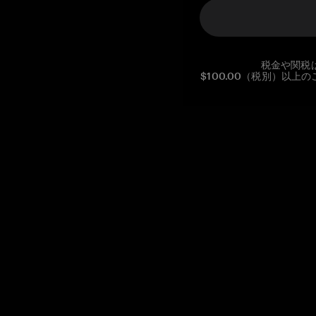
税金や関税
$100.00（税別）以
Reg. No CHE-390.112.525
Global Headquarters, Tangem AG
Baarerstrasse 10
,
6300 Zug
,
Switzerland
support@tangem.com
メールアドレスを提供することにより、当社の
プライバシーポ
リシー
を読んで理解したことを示します。
始める
暗号資産の始め方