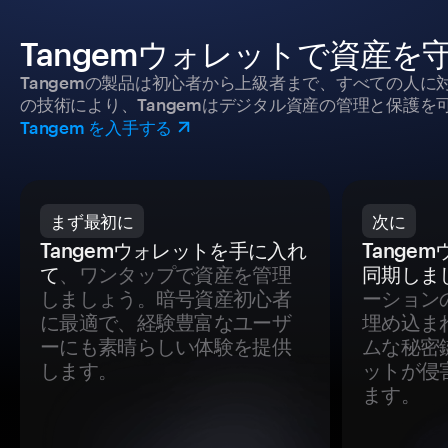
Tangemウォレットで資産を
Tangemの製品は初心者から上級者まで、すべての人
の技術により、Tangemはデジタル資産の管理と保護を
Tangem を入手する
まず最初に
次に
Tangemウォレットを手に入れ
Tange
て
、ワンタップで資産を管理
同期しま
しましょう。暗号資産初心者
ーション
に最適で、経験豊富なユーザ
埋め込ま
ーにも素晴らしい体験を提供
ムな秘密
します。
ットが侵
ます。