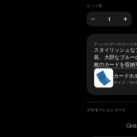
セット数
ナッパレザーのカード
スタイリッシュな
装、大胆なブルーの
枚のカードを収納
カードホ
サイズ：10x7
プロモーションコード