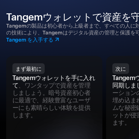
Tangemウォレットで資産を
Tangemの製品は初心者から上級者まで、すべての人
の技術により、Tangemはデジタル資産の管理と保護を
Tangem を入手する
まず最初に
次に
Tangemウォレットを手に入れ
Tange
て
、ワンタップで資産を管理
同期しま
しましょう。暗号資産初心者
ーション
に最適で、経験豊富なユーザ
埋め込ま
ーにも素晴らしい体験を提供
ムな秘密
します。
ットが侵
ます。