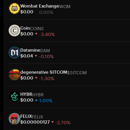
WOM
Wombat Exchange
0.00%
$0.00
1週間
COINS
30日間
Coin
-3.40%
時価総額
$0.00
1週間
ト
DAM
30日間
Datamine
-0.10%
時価総額
$0.04
1週間
ト
$SITCOM
30日間
degenerative SITCOM
-1.30%
時価総額
$0.00
1週間
ト
HYBR
30日間
HYBR
1.00%
時価総額
$0.00
1週間
ト
FELIX
30日間
FELIX
-2.70%
時価総額
$0.00000127