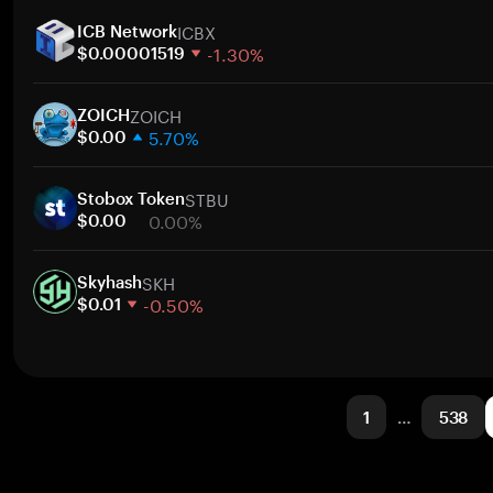
1週間
ト
ICBX
30日間
ICB Network
-1.30%
時価総額
$0.00001519
1週間
ト
ZOICH
30日間
ZOICH
5.70%
時価総額
$0.00
1週間
ト
STBU
30日間
Stobox Token
0.00%
時価総額
$0.00
1週間
ト
SKH
30日間
Skyhash
-0.50%
時価総額
$0.01
1週間
ト
30日間
時価総額
1
…
538
ト