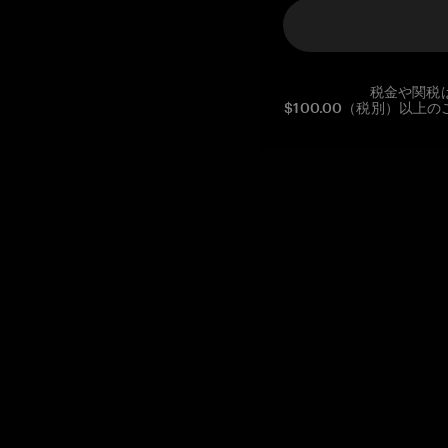
税金や関税
$100.00（税別）以
Reg. No CHE-390.112.525
Global Headquarters, Tangem AG
Baarerstrasse 10
,
6300 Zug
,
Switzerland
support@tangem.com
メールアドレスを提供することにより、当社の
プライバシーポ
リシー
を読んで理解したことを示します。
始める
暗号資産の始め方