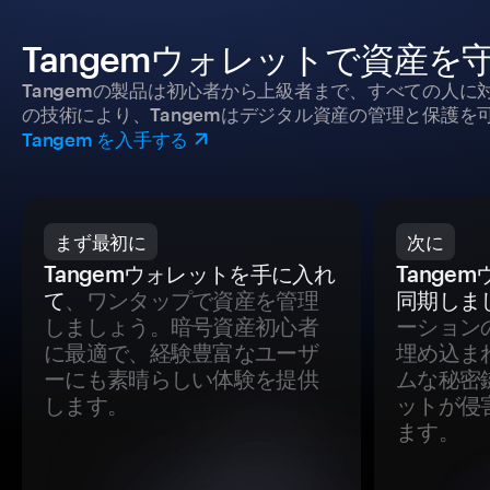
Tangemウォレットで資産を
Tangemの製品は初心者から上級者まで、すべての人
の技術により、Tangemはデジタル資産の管理と保護を
Tangem を入手する
まず最初に
次に
Tangemウォレットを手に入れ
Tange
て
、ワンタップで資産を管理
同期しま
しましょう。暗号資産初心者
ーション
に最適で、経験豊富なユーザ
埋め込ま
ーにも素晴らしい体験を提供
ムな秘密
します。
ットが侵
ます。