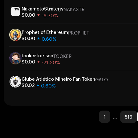
1週間
ト
NAKASTR
30日間
NakamotoStrategy
-6.70%
時価総額
$0.00
1週間
ト
PROPHET
30日間
Prophet of Ethereum
0.60%
時価総額
$0.00
1週間
ト
TOOKER
30日間
tooker kurlson
-21.20%
時価総額
$0.00
1週間
ト
GALO
30日間
Clube Atlético Mineiro Fan Token
0.60%
時価総額
$0.02
1週間
ト
30日間
時価総額
1
…
516
ト