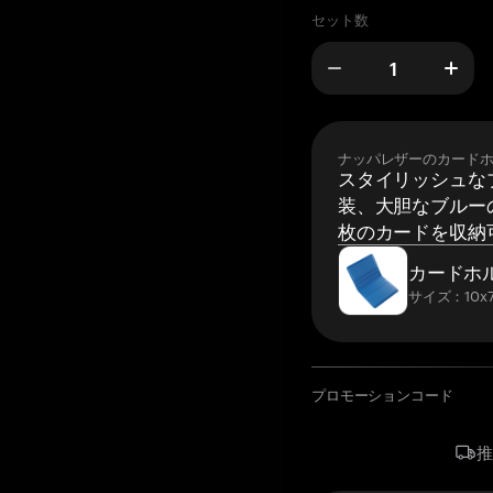
セット数
ナッパレザーのカード
スタイリッシュな
装、大胆なブルーの
枚のカードを収納
カードホ
サイズ：10x7
プロモーションコード