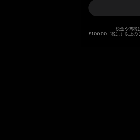
税金や関税
$100.00（税別）以
Reg. No CHE-390.112.525
Global Headquarters, Tangem AG
Baarerstrasse 10
,
6300 Zug
,
Switzerland
support@tangem.com
メールアドレスを提供することにより、当社の
プライバシーポ
リシー
を読んで理解したことを示します。
始める
暗号資産の始め方