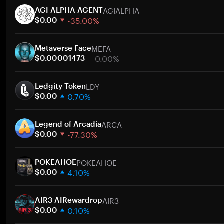
AGIALPHA
AGI ALPHA AGENT
-35.00%
$0.00
1週間
MEFA
30日間
Metaverse Face
0.00%
時価総額
$0.00001473
1週間
ト
LDY
30日間
Ledgity Token
0.70%
時価総額
$0.00
1週間
ト
ARCA
30日間
Legend of Arcadia
-77.30%
時価総額
$0.00
1週間
ト
POKEAHOE
30日間
POKEAHOE
4.10%
時価総額
$0.00
1週間
ト
AIR3
30日間
AIR3 AIRewardrop
0.10%
時価総額
$0.00