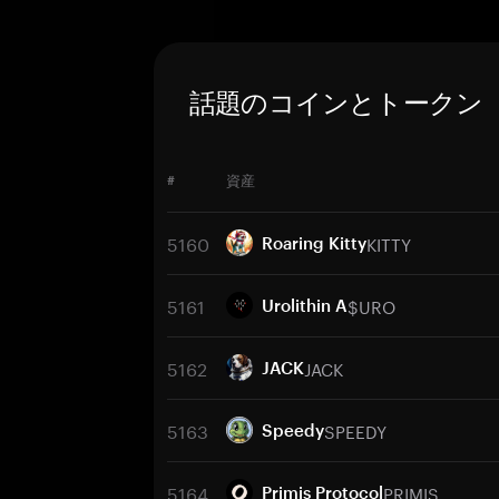
話題のコインとトークン
#
資産
5160
KITTY
Roaring Kitty
5161
$URO
Urolithin A
5162
JACK
JACK
5163
SPEEDY
Speedy
5164
PRIMIS
Primis Protocol