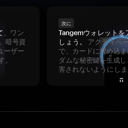
次に
て
、ワン
Tangemウォレット
。暗号資
しょう。
アクティベ
ユーザー
で、カードに埋め込ま
す。
ダムな秘密鍵を生成し
害されないようにしま