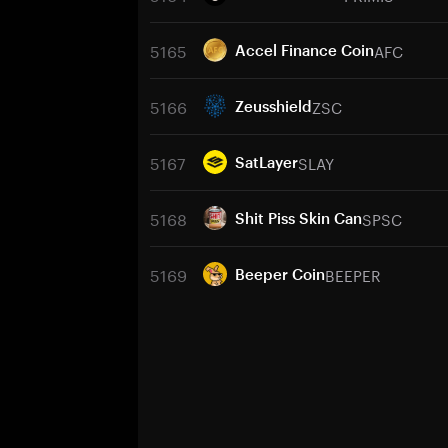
5165
AFC
Accel Finance Coin
5166
ZSC
Zeusshield
5167
SLAY
SatLayer
5168
SPSC
Shit Piss Skin Can
5169
BEEPER
Beeper Coin