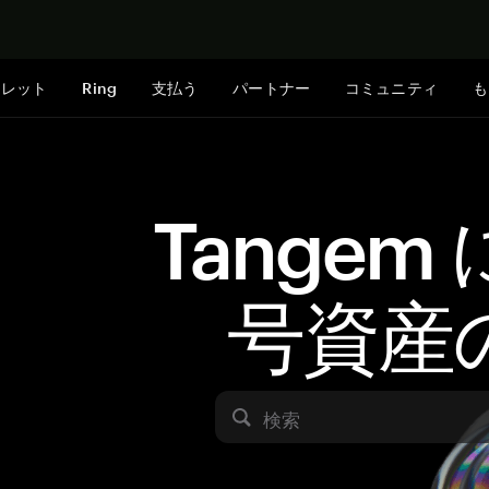
今すぐ購入
ォレット
Ring
支払う
パートナー
コミュニティ
も
Tangem
号資産
検索