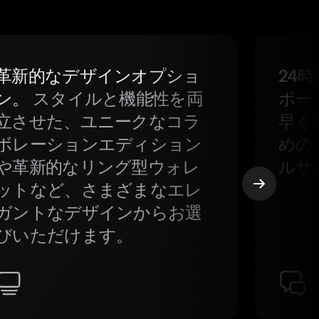
革新的なデザインオプショ
24
ン。
スタイルと機能性を両
ポー
立させた、ユニークなコラ
早く
ボレーションエディション
めの
や革新的なリング型ウォレ
ルサ
ットなど、さまざまなエレ
ガントなデザインからお選
びいただけます。