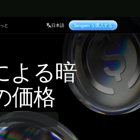
っと
日本語
Tangem を購入する
 による暗
の価格