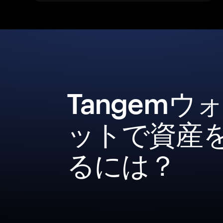
Tangemウ
ットで資産
るには？