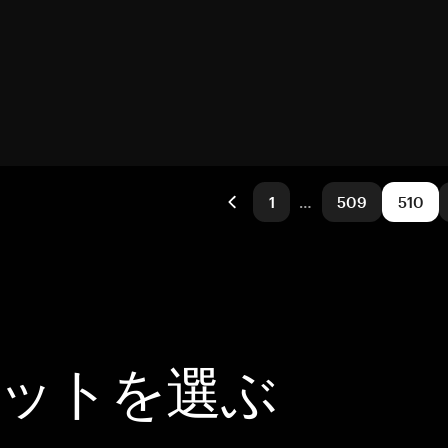
1
…
509
510
レットを選ぶ