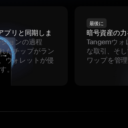
最後に
をアプリと同期しま
暗号資産の力
ーションの過程
Tangem
れたチップがラン
な取引、そし
、ウォレットが侵
ワップを管理
す。