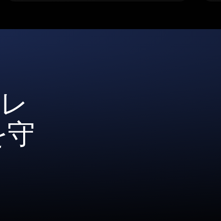
ォレ
を守