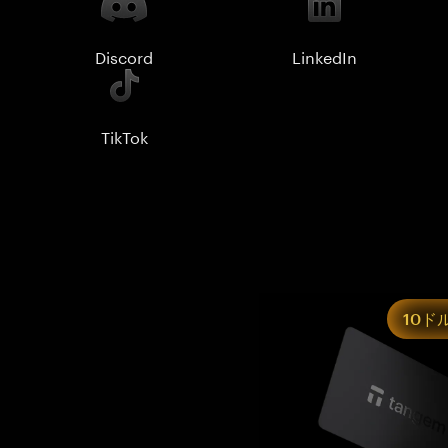
Discord
LinkedIn
TikTok
10ド