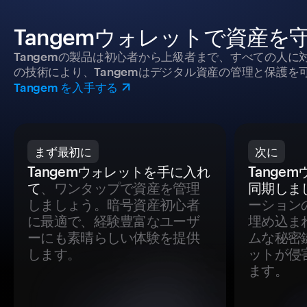
Tangemウォレットで資産を
Tangemの製品は初心者から上級者まで、すべての人
の技術により、Tangemはデジタル資産の管理と保護を
Tangem を入手する
まず最初に
次に
Tangemウォレットを手に入れ
Tange
て
、ワンタップで資産を管理
同期しま
しましょう。暗号資産初心者
ーション
に最適で、経験豊富なユーザ
埋め込ま
ーにも素晴らしい体験を提供
ムな秘密
します。
ットが侵
ます。