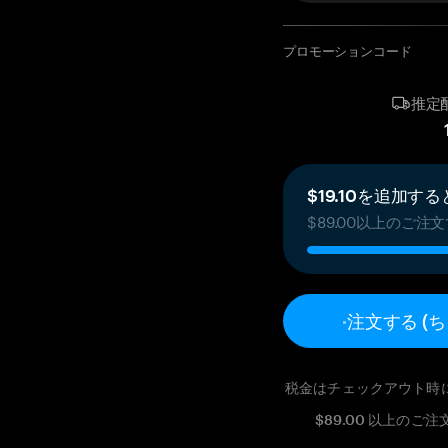
プロモーションコード
推定
$19.10を追加
$89.00以上のご
 注文する (
税金はチェックアウト時
$89.00 以上の