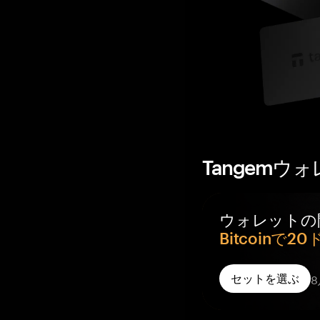
Tangemウ
ウォレットの
Bitcoinで2
ご注文のTangem
8
セットを選ぶ
Rewardが付き
管理するウォレッ