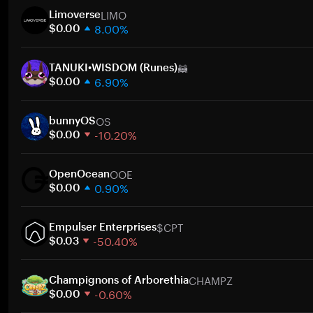
LIMO
Limoverse
8.00%
$0.00
1週間
🦝
30日間
TANUKI•WISDOM (Runes)
6.90%
時価総額
$0.00
1週間
ト
OS
30日間
bunnyOS
-10.20%
時価総額
$0.00
1週間
ト
OOE
30日間
OpenOcean
0.90%
時価総額
$0.00
1週間
ト
$CPT
30日間
Empulser Enterprises
-50.40%
時価総額
$0.03
1週間
ト
CHAMPZ
30日間
Champignons of Arborethia
-0.60%
時価総額
$0.00