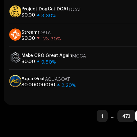
1週間
ト
DCAT
30日間
Project DogCat DCAT
3.30%
時価総額
$0.00
1週間
ト
DATA
30日間
Streamr
-23.30%
時価総額
$0.00
1週間
ト
MCGA
30日間
Make CRO Great Again
9.50%
時価総額
$0.00
1週間
ト
AQUAGOAT
30日間
Aqua Goat
2.20%
時価総額
$0.00000000
1週間
ト
30日間
時価総額
1
…
473
ト