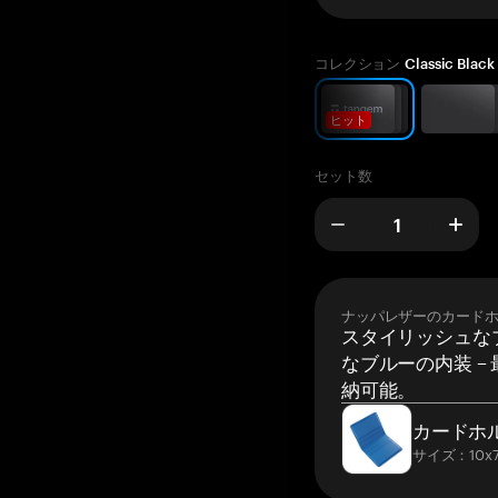
コレクション
Classic Black
ヒット
セット数
ナッパレザーのカード
スタイリッシュな
なブルーの内装 –
納可能。
カードホ
サイズ：10x7