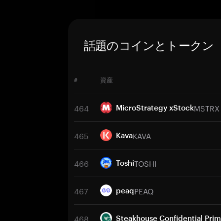
話題のコインとトークン
#
資産
464
MSTRX
MicroStrategy xStock
465
KAVA
Kava
466
TOSHI
Toshi
467
PEAQ
peaq
468
Steakhouse Confidential Pr