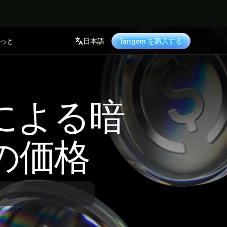
っと
日本語
Tangem を購入する
 による暗
の価格