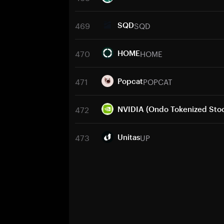
469
SQD
SQD
470
HOME
HOME
471
POPCAT
Popcat
472
NVIDIA (Ondo Tokenized Sto
473
UP
Unitas