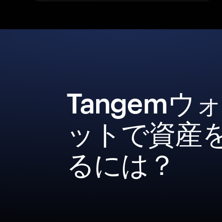
Tangemウ
ットで資産
るには？