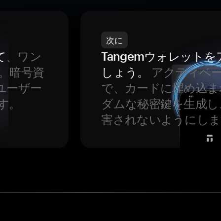
次に
て
、ワン
Tangemウォレット
。暗号資
しょう。
アクティベ
ユーザー
で、カードに埋め込ま
す。
ダムな秘密鍵を生成し
害されないようにしま