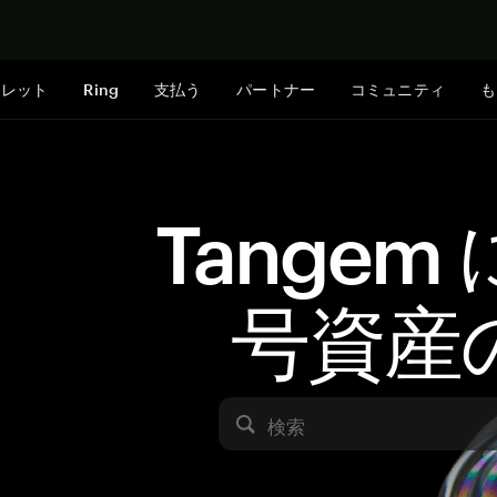
今すぐ購入
ォレット
Ring
支払う
パートナー
コミュニティ
も
Tangem
号資産
検索