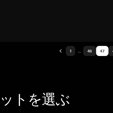
1
…
46
47
レットを選ぶ