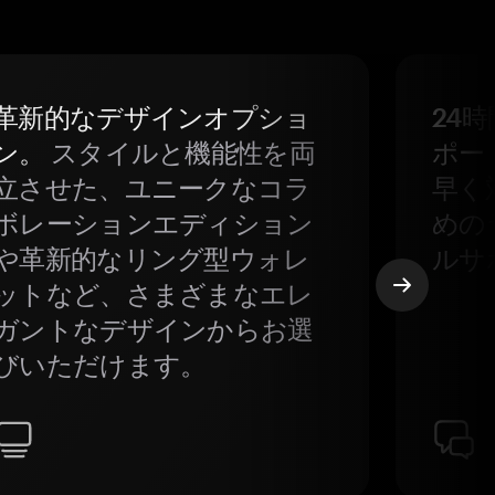
革新的なデザインオプショ
24
ン。
スタイルと機能性を両
ポー
立させた、ユニークなコラ
早く
ボレーションエディション
めの
や革新的なリング型ウォレ
ルサ
ットなど、さまざまなエレ
ガントなデザインからお選
びいただけます。