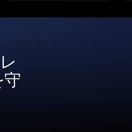
ォレ
を守