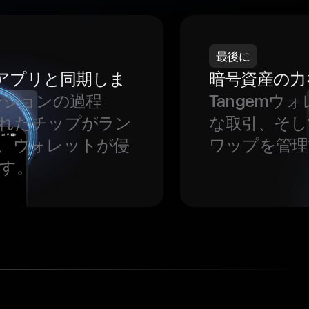
最後に
をアプリと同期しま
暗号資産の力
ーションの過程
Tangem
れたチップがラン
な取引、そし
、ウォレットが侵
ワップを管理
す。