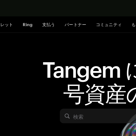
今すぐ購入
ォレット
Ring
支払う
パートナー
コミュニティ
も
Tangem
号資産
検索