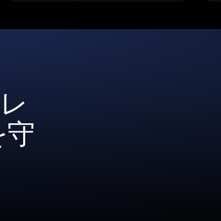
ォレ
を守