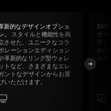
革新的なデザインオプショ
24
ン。
スタイルと機能性を両
ポー
立させた、ユニークなコラ
早く
ボレーションエディション
めの
や革新的なリング型ウォレ
ルサ
ットなど、さまざまなエレ
ガントなデザインからお選
びいただけます。