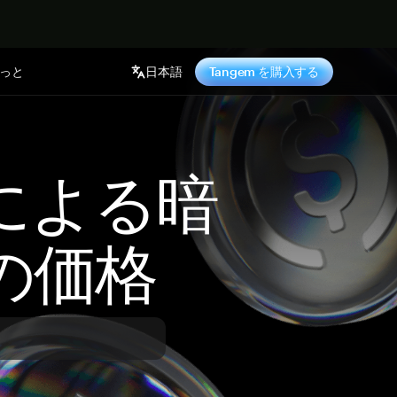
っと
日本語
Tangem を購入する
 による暗
の価格