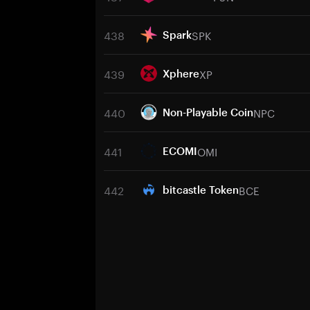
438
SPK
Spark
439
XP
Xphere
440
NPC
Non-Playable Coin
441
OMI
ECOMI
442
BCE
bitcastle Token