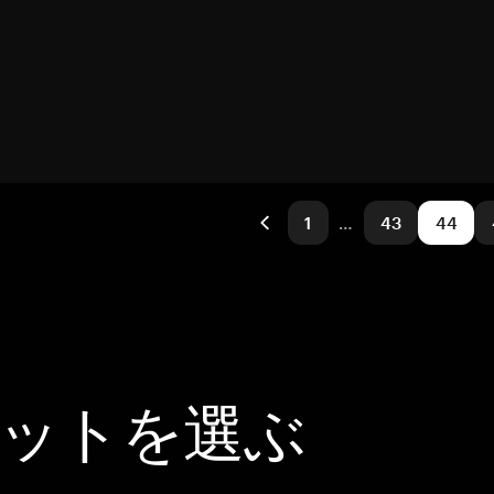
1
…
43
44
レットを選ぶ