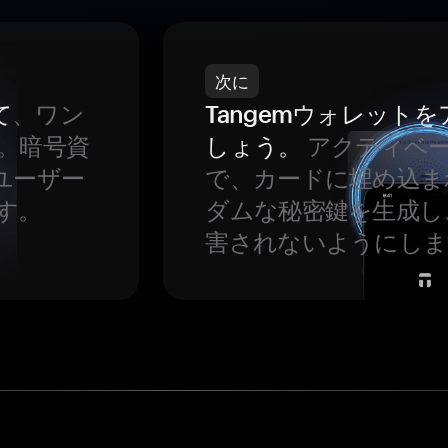
次に
て
、ワン
Tangemウォレット
。暗号資
しょう。
アクティベ
ユーザー
で、カードに埋め込ま
す。
ダムな秘密鍵を生成し
害されないようにしま