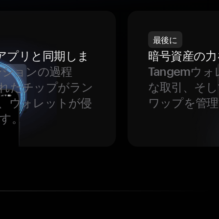
最後に
をアプリと同期しま
暗号資産の力
ーションの過程
Tangem
れたチップがラン
な取引、そし
、ウォレットが侵
ワップを管理
す。