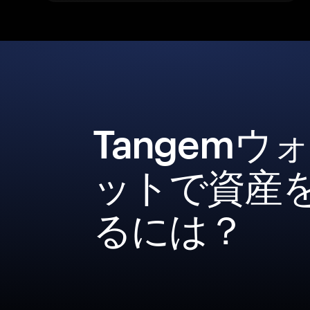
Tangemウ
ットで資産
るには？