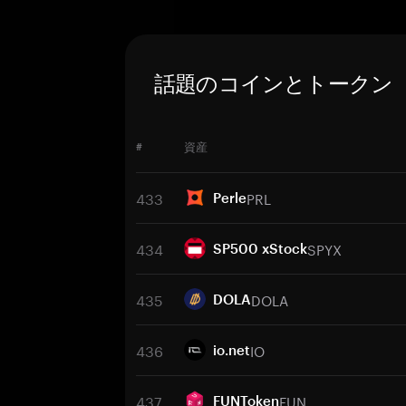
話題のコインとトークン
#
資産
433
PRL
Perle
434
SPYX
SP500 xStock
435
DOLA
DOLA
436
IO
io.net
437
FUN
FUNToken