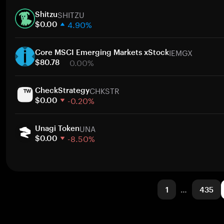
1週間
ト
SHITZU
30日間
Shitzu
4.90%
時価総額
$0.00
1週間
ト
IEMGX
30日間
Core MSCI Emerging Markets xStock
0.00%
時価総額
$80.78
1週間
ト
CHKSTR
30日間
CheckStrategy
-0.20%
時価総額
$0.00
1週間
ト
UNA
30日間
Unagi Token
-8.50%
時価総額
$0.00
1週間
ト
30日間
時価総額
1
…
435
ト