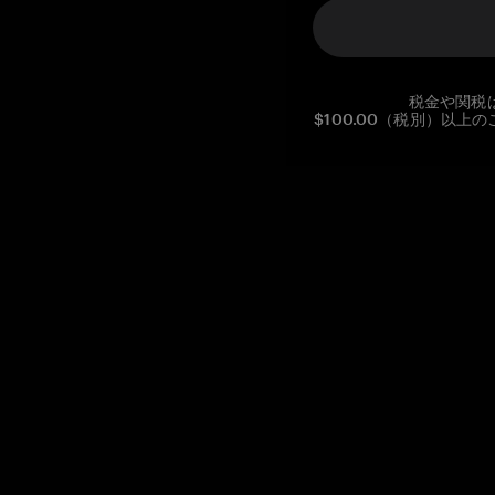
税金や関税
$100.00（税別）以
Reg. No CHE-390.112.525
Global Headquarters, Tangem AG
Baarerstrasse 10
,
6300 Zug
,
Switzerland
support@tangem.com
メールアドレスを提供することにより、当社の
プライバシーポ
リシー
を読んで理解したことを示します。
始める
暗号資産の始め方