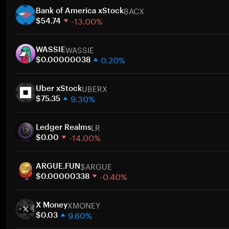
BACX
Bank of America xStock
-13.00%
$54.74
1週間
WASSIE
30日間
WASSIE
0.20%
時価総額
$0.00000038
1週間
ト
UBERX
30日間
Uber xStock
9.30%
時価総額
$75.35
1週間
ト
LR
30日間
Ledger Realms
-14.00%
時価総額
$0.00
1週間
ト
$ARGUE
30日間
ARGUE.FUN
-0.40%
時価総額
$0.00000338
1週間
ト
XMONEY
30日間
X Money
9.60%
時価総額
$0.03