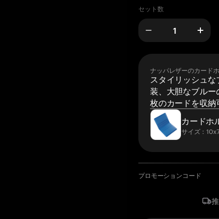
セット数
ナッパレザーのカード
スタイリッシュな
装、大胆なブルーの
枚のカードを収納
カードホ
サイズ：10x7
プロモーションコード