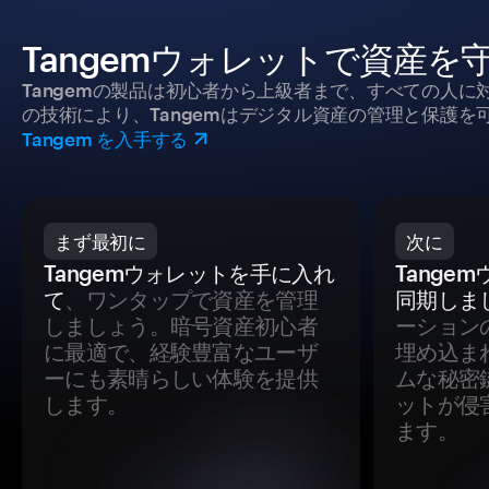
Tangemウォレットで資産を
Tangemの製品は初心者から上級者まで、すべての人
の技術により、Tangemはデジタル資産の管理と保護を
Tangem を入手する
まず最初に
次に
Tangemウォレットを手に入れ
Tange
て
、ワンタップで資産を管理
同期しま
しましょう。暗号資産初心者
ーション
に最適で、経験豊富なユーザ
埋め込ま
ーにも素晴らしい体験を提供
ムな秘密
します。
ットが侵
ます。