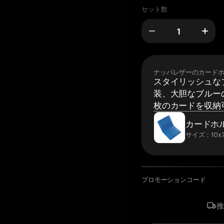
セット数
ナッパレザーのカード
スタイリッシュな
装、大胆なブルーの
枚のカードを収納
カードホ
サイズ：10x7
プロモーションコード