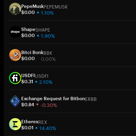
PEPEMUSK
PepeMusk
1.10%
$0.00
1週間
SHAPE
30日間
Shape
1.90%
時価総額
$0.00
1週間
ト
BBK
30日間
Bitci Bonk
0.00%
時価総額
$0.00
1週間
ト
USDFI
30日間
USDFI
2.10%
時価総額
$0.31
1週間
ト
ERBB
30日間
Exchange Request for Bitbon
-0.30%
時価総額
$0.84
1週間
ト
REX
30日間
Etherex
14.40%
時価総額
$0.01