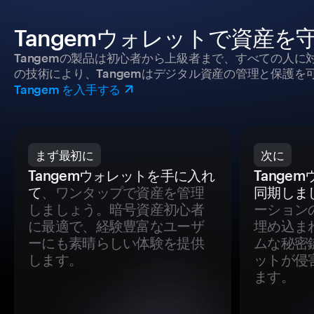
Tangemウォレットで資産を
Tangemの製品は初心者から上級者まで、すべての人
の技術により、Tangemはデジタル資産の管理と保護を
Tangem を入手する
まず最初に
次に
Tangemウォレットを手に入れ
Tange
て
、ワンタップで資産を管理
同期しま
しましょう。暗号資産初心者
ーション
に最適で、経験豊富なユーザ
埋め込ま
ーにも素晴らしい体験を提供
ムな秘密
します。
ットが侵
ます。