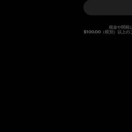
税金や関税
$100.00（税別）以
Reg. No CHE-390.112.525
Global Headquarters, Tangem AG
Baarerstrasse 10
,
6300 Zug
,
Switzerland
support@tangem.com
メールアドレスを提供することにより、当社の
プライバシーポ
リシー
を読んで理解したことを示します。
始める
暗号資産の始め方