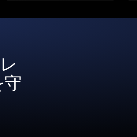
ォレ
を守