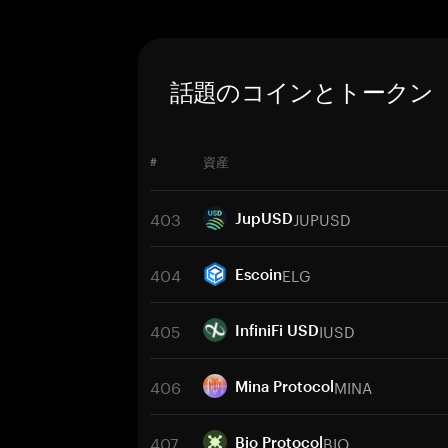
話題のコインとトークン
#
資産
403
JUPUSD
JupUSD
404
ELG
Escoin
405
IUSD
InfiniFi USD
406
MINA
Mina Protocol
407
BIO
Bio Protocol