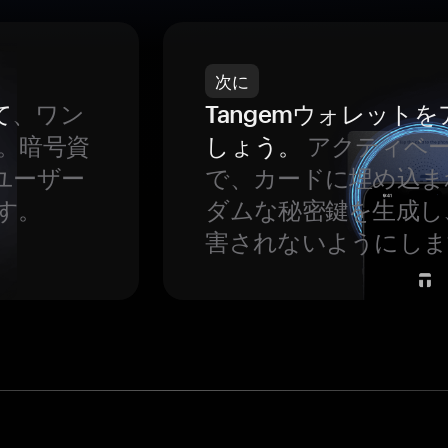
次に
て
、ワン
Tangemウォレット
。暗号資
しょう。
アクティベ
ユーザー
で、カードに埋め込ま
す。
ダムな秘密鍵を生成し
害されないようにしま