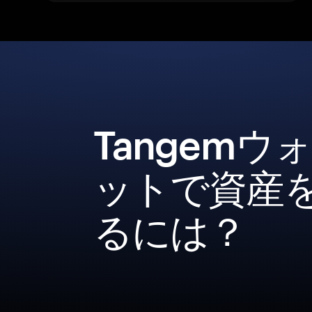
Tangemウ
ットで資産
るには？