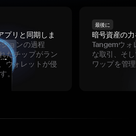
最後に
をアプリと同期しま
暗号資産の力
ーションの過程
Tangem
れたチップがラン
な取引、そし
、ウォレットが侵
ワップを管理
す。