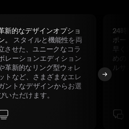
革新的なデザインオプショ
24
ン。
スタイルと機能性を両
ポー
立させた、ユニークなコラ
早く
ボレーションエディション
めの
や革新的なリング型ウォレ
ルサ
ットなど、さまざまなエレ
ガントなデザインからお選
びいただけます。