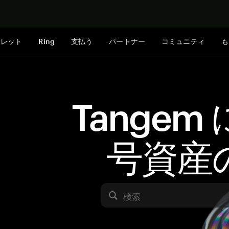
今すぐ購入
ォレット
Ring
支払う
パートナー
コミュニティ
も
Tangem
号資産
検索