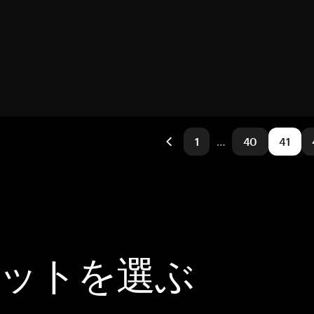
1
…
40
41
レットを選ぶ