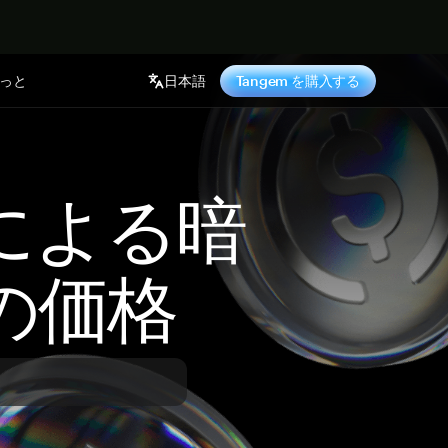
っと
日本語
Tangem を購入する
 による暗
の価格