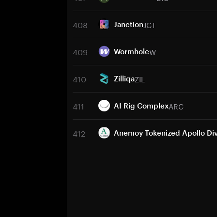
408
JCT
Janction
409
W
Wormhole
410
ZIL
Zilliqa
411
ARC
AI Rig Complex
412
Anemoy Tokenized Apollo Div